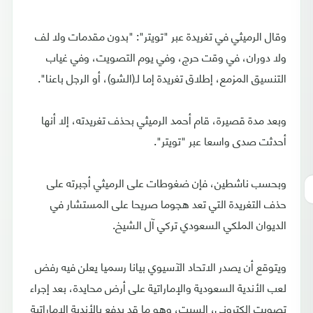
وقال الرميثي في تغريدة عبر "تويتر": "بدون مقدمات ولا لف
ولا دوران، في وقت حرج، وفي يوم التصويت، وفي غياب
التنسيق المزمع، إطلاق تغريدة إما لـ(الشو)، أو الرجل باعنا".
وبعد مدة قصيرة، قام أحمد الرميثي بحذف تغريدته، إلا أنها
أحدثت صدى واسعا عبر "تويتر".
وبحسب ناشطين، فإن ضغوطات على الرميثي أجبرته على
حذف التغريدة التي تعد هجوما صريحا على المستشار في
الديوان الملكي السعودي تركي آل الشيخ.
ويتوقع أن يصدر الاتحاد الآسيوي بيانا رسميا يعلن فيه رفض
لعب الأندية السعودية والإماراتية على أرض محايدة، بعد إجراء
تصويت إلكتروني، السبت، وهو ما قد يدفع بالأندية الإماراتية