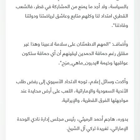
بالسياسة، ولا أجد ما يمنع من المشاركة في قطر، فالشعب
القطري امتداد لنا وكلهم متابع وعاشق لرياضتنا ودولتنا
وقادتنا".
وأضاف: "المهم الاطمئنان على سلامة لاعبينا وهذا غير
مقلق رغم حماقة الحمدين ليقينهم أن أي حماقة ستكون
عواقبها وخيمة #يدرون_ماهي_مزح".
وأكدت وسائل إعلام، توجه الاتحاد الآسيوي إلى رفض طلب
الأندية السعودية والإماراتية، اللعب على أرض محايدة عند
مواجهتها الفرق القطرية، والإيرانية.
بدوره، هاجم أحمد الرميثي، رئيس مجلس إدارة نادي الوحدة
الإماراتي، تغريدة تركي آل الشيخ.