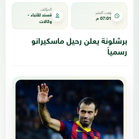
المؤلف
وقت النشر
مُسند للأنباء -
07:01 م
وكالات
برشلونة يعلن رحيل ماسكيرانو
رسمياً