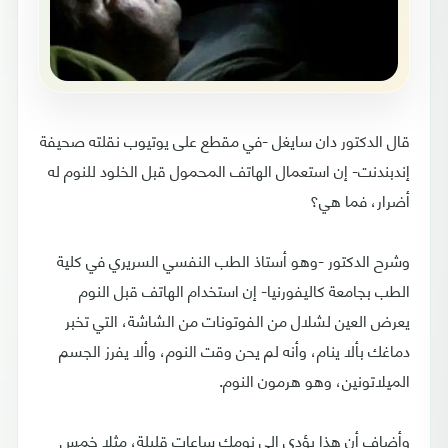
قال الدكتور دان سايغل -في مقطع على يوتيوب نقلته صحيفة
إندبندنت- إن استعمال الهاتف المحمول قبل الخلود للنوم له
أضرار، فما هي؟
وشرح الدكتور -وهو أستاذ الطب النفسي السريري في كلية
الطب بجامعة كاليفورنيا- إن استخدام الهاتف قبل النوم
يعرض العين لشلال من الفوتونات من الشاشة، التي تخبر
دماغك بألا ينام، وأنه لم يحن وقت النوم، وألا يفرز الجسم
الميلاتونين، وهو هرمون النوم.
وأضاف أن هذا يؤدي إلى نومك ساعات قليلة، مثلا خمس