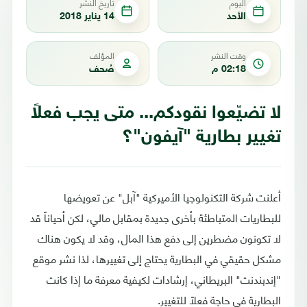
اليوم
تاريخ النشر
الأحد
14 يناير 2018
وقت النشر
المؤلف
02:18 م
صُحف
لا تضيّعوا نقودكم... متى يجب فعلاً
تغيير بطارية "آيفون"؟
أعلنت شركة التكنولوجيا الأميركية "آبل" عن تعويضها
للبطاريات المتباطئة بأخرى جديدة بمقابل مالي، لكن أحياناً قد
لا تكونون مضطرين إلى دفع هذا المال، وقد لا يكون هناك
مشكل حقيقي في البطارية يحتاج إلى تغييرها، لذا نشر موقع
"إندبندنت" البريطاني، إرشادات لكيفية معرفة ما إذا كانت
البطارية في حاجة فعلاً للتغيير.