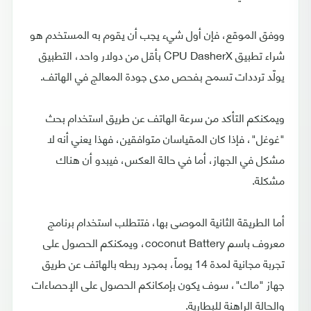
ووفق الموقع، فإن أول شيء يجب أن يقوم به المستخدم هو
شراء تطبيق CPU DasherX بأقل من دولار واحد، التطبيق
يولّد ترددات تسمح بفحص مدى جودة المعالج في الهاتف.
ويمكنكم التأكد من سرعة الهاتف عن طريق استخدام بحث
"غوغل"، فإذا كان المقياسان متوافقين، فهذا يعني أنه لا
مشكل في الجهاز، أما في حالة العكس، فيبدو أن هناك
مشكلة.
أما الطريقة الثانية الموصى بها، فتتطلب استخدام برنامج
معروف باسم coconut Battery، ويمكنكم الحصول على
تجربة مجانية لمدة 14 يوماً، بمجرد ربطه بالهاتف عن طريق
جهاز "ماك"، سوف يكون بإمكانكم الحصول على الإحصاءات
والحالة الراهنة للبطارية.