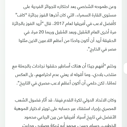
وعن طموحه الشخصي بعد احتكاره للجوائز الفردية على
مستوى القارة السمراء، التي كان آخرها الفوز بجائزة “كاف”
كأفضل لاعب في أفريقيا لعام 2017، قال “أريد الفوز بالجائزة
مرة أخرى العام المُقبل وبعد المُقبل وربما 20 مرة. في
الحقيقة أريد أن أكون واحدًا من أعظم اللاعبين الذين مثلوا
مصر في الخارج”.
وختم “أفهم جيدًا أن هناك أساطير حققوا نجاحات بالجملة مع
منتخب بلادي، وما أقوله لا يعني عدم احترامهم، بل العكس
تمامًا، لكن حلمي أن أكون أعظم لاعب مصري في التاريخ”.
وكان الاتحاد الدولي لكرة القدم فيفا، قد أثار فضول الشعب
المصري بإجراء استفتاء عبر حسابه على تويتر لاختيار الموهبة
الأفضل في تاريخ أسياد أفريقيا من بين الرباعي محمود
الخطيب، حسام حسن، محمد أبو تريكة وصلاح، وجاءت