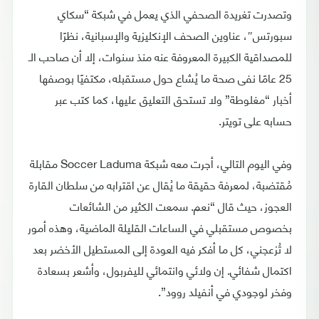
وتصدرت تغريدة الصحفي الذي يعمل في شبكة “سكاي
سبورتس″، عناوين الصحف الإنكليزية والإسبانية، نظرًا
للمصداقية الكبيرة المعروفة عنه منذ سنوات، إلا أن صاحب الـ
25 عامًا نفى صحة ما يُشاع حول مستقبله، مكتفيًا بوصفها
أخبار “مغلوطة” ولا تستحق التعليق عليها، كما كتب عبر
حسابه على تويتر.
وفي اليوم التالي، أجرت معه شبكة Soccer Laduma مقابلة
مُقتضبة، لمعرفة حقيقة ما يُقال عن اقترابه من سلطان القارة
العجوز، حيث قال “نعم. سمعت الكثير من الشائعات
بخصوص مستقبلي في الساعات القليلة الماضية، وهذه أمور
لا تُزعجني، كل ما أفكر فيه العودة إلى المستطيل الأخضر بعد
اكتمال شفائي. إن ولائي وانتمائي لليفربول، وأشعر بسعادة
وفخر لوجودي في أنفيلد روود”.