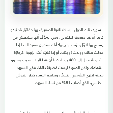
السويد، تلك الدول الإسكندنافية الصغيرة، بها حقائق قد تبدو
غريبة أو غير معروفة للكثيرين، ومن المؤكّد أنها ستدهش من
يسمع بها لأوّل مرّة، من بينها: أنك ستكون سعيد الحظ إذا
عملت هناك وولدت زوجتك، أو إذا كنتِ أنت الزوجة، فإجازة
الأمومة تصل إلى 480 يومًا، كما أن هذا البلد العجيب يستورد
القمامة، ولكن الصورة ليست مُضيئة دائمًا، ففي السويد
مدينة لاترى الشمس إطلاقًا، ويداهم النساء خطر التحرش
الجنسي، الذي أصاب 81% من نساء السويد.
في الأسطر القادمة نصحبك في جولة إلى السويد لنكتشف