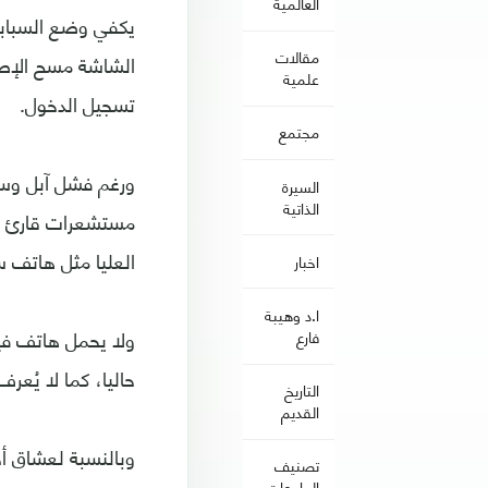
العالمية
يكفي وضع السبابة
مقالات
الشاشة مسح الإصبع
علمية
تسجيل الدخول.
مجتمع
ورغم فشل آبل وسا
السيرة
الذاتية
العليا مثل هاتف سام
اخبار
ا.د وهيبة
ولا يحمل هاتف ف
فارع
حاليا، كما لا يُعرف
التاريخ
القديم
وبالنسبة لعشاق أح
تصنيف
الجامعات