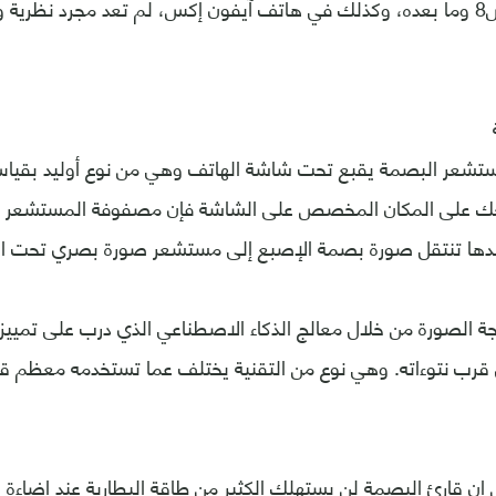
هاتف غلاكسي إس8 وما بعده، وكذلك في هاتف آيفون إكس، لم تعد مجرد نظر
مستشعر البصمة يقبع تحت شاشة الهاتف وهي من نوع أوليد بق
ك على المكان المخصص على الشاشة فإن مصفوفة المستشعر 
ها تنتقل صورة بصمة الإصبع إلى مستشعر صورة بصري تحت ا
قرب نتوءاته. وهي نوع من التقنية يختلف عما تستخدمه معظم ق
ن قارئ البصمة لن يستهلك الكثير من طاقة البطارية عند إضاءة 