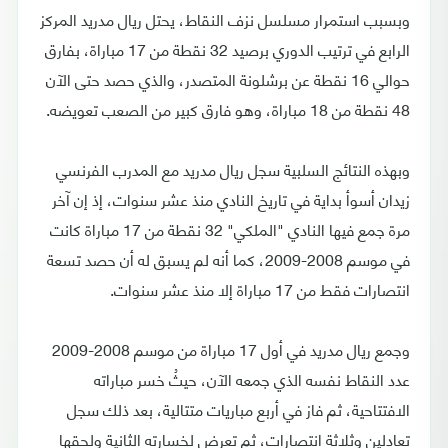
وبسبب استمرار مسلسل نزف النقاط، يحتل ريال مدريد المركز
الرابع في ترتيب الدوري برصيد 32 نقطة من 17 مباراة، بفارق
حوالي 16 نقطة عن برشلونة المتصدر، والذي حصد حتى الآن
48 نقطة من 18 مباراة، وهو فارق كبير من الصعب تعويضه.
وبهذه النتائج السلبية سجل ريال مدريد مع المدرب الفرنسي
زيدان أسوأ بداية في تاريخ النادي منذ عشر سنوات، إذ إن آخر
مرة جمع فيها النادي "الملكي" 32 نقطة من 17 مباراة كانت
في موسم 2008-2009، كما أنه لم يسبق له أن حصد تسعة
انتصارات فقط من 17 مباراة إلا منذ عشر سنوات.
وجمع ريال مدريد في أول 17 مباراة من موسم 2008-2009
عدد النقاط نفسه الذي جمعه الآن، حيثُ خسر مباراته
الافتتاحية، ثم فاز في أربع مباريات متتالية، بعد ذلك سجل
تعادلين وثلاثة انتصارات، ثم تعرض لخسارته الثانية ولحقها