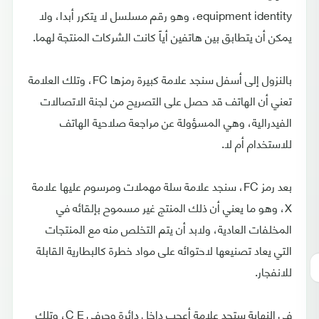
equipment identity، وهو رقم مسلسل لا يتكرر أبدا، ولا
يمكن أن يتطابق بين هاتفين أياً كانت الشركات المنتجة لهما.
بالنزول إلى أسفل سنجد علامة كبيرة رمزها FC، وتلك العلامة
تعني أن الهاتف قد حصل على التصريح من لجنة الاتصالات
الفيدرالية، وهي المسؤولة عن مراجعة صلاحية الهاتف
للاستخدام أم لا.
بعد رمز FC، سنجد علامة سلة مهملات ومرسوم عليها علامة
X، وهو ما يعني أن ذلك المنتج غير مسموح بإلقائه في
المخلفات العادية، ولابد أن يتم التخلص منه مع المنتجات
التي يعاد تصنيعها لاحتوائه على مواد خطرة كالبطارية القابلة
للانفجار.
في النهاية ستجد علامة أعجب داخل دائرة وحرفي C E، وتلك