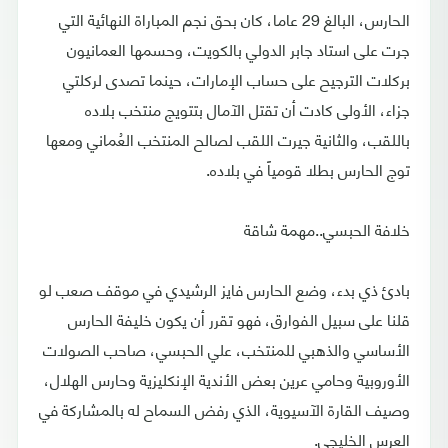
الحارس، البالغ 29 عاما، كان بحق نجم المباراة النهائية التي
جرت على استاد جابر الدولي بالكويت، وحسمها العمانيون
بركلات الترجيح على حساب الإمارات، حينما تصدى لركلتي
جزاء، الأولى كادت أن تقتل الآمال بتتويج منتخب بلاده
باللقب، والثانية جيرت اللقب لصالح المنتخب العُماني ومعها
توج الحارس بطلا قومياً في بلاده.
خلافة الحبسي..مهمة شاقة
بادئ ذي بدء، وضع الحارس فايز الرشيدي في موقف صعب لو
قلنا على سبيل الفوارق، فهو تقرر أن يكون خليفة الحارس
الأساسي والذهبي للمنتخب، علي الحبسي، صاحب الصولات
الأوروبية وحامي عرين بعض الأندية الإنكليزية وحارس الهلال،
وصيف القارة الآسيوية، الذي رفض السماح له بالمشاركة في
العرس الخليجي.