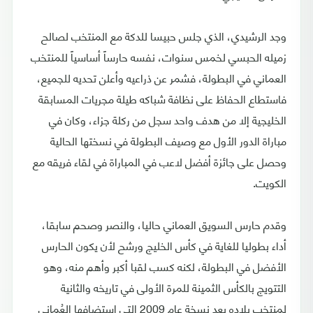
وجد الرشيدي، الذي جلس حبيسا للدكة مع المنتخب لصالح
زميله الحبسي لخمس سنوات، نفسه حارساً أساسياً للمنتخب
العماني في البطولة، فشمر عن ذراعيه وأعلن تحديه للجميع،
فاستطاع الحفاظ على نظافة شباكه طيلة مجريات المسابقة
الخليجية إلا من هدف واحد سجل من ركلة جزاء، وكان في
مباراة الدور الأول مع وصيف البطولة في نسختها الحالية
وحصل على جائزة أفضل لاعب في المباراة في لقاء فريقه مع
الكويت.
وقدم حارس السويق العماني حاليا، والنصر وصحم سابقا،
أداء بطوليا للغاية في كأس الخليج ورشح لأن يكون الحارس
الأفضل في البطولة، لكنه كسب لقبا أكبر وأهم منه، وهو
التتويج بالكأس الثمينة للمرة الأولى في تاريخه والثانية
لمنتخب بلاده بعد نسخة عام 2009 التي استضافها العُماني