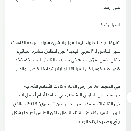
على أرضه.
إصرار وتحدّ
"فريقنا جاء للبطولة بنية الفوز ولا شيء سواه" ..بهذه الكلمات
علق الحارس لـ "العربي الجديد" قبل انطلاق صافرة النهائي،
فقال وفعل ودوّن اسمه في سجلات التاريخ للمسابقة، فقد
ظهر بطلا قوميا في المباراة النهائية بشهادة القاصي والداني.
في الدقيقة 89 من زمن المباراة كادت الأحلام العُمانية
تتوقف؛ لكن الحارس الرشيدي بقي صامدا أمام أفضل لاعب
في القارة الآسيوية، عمر عبد الرحمن "عموري" 2016، والذي
انبرى لتنفيذ ركلة جزاء قاتلة للآمال، لكن الحارس أحياها بشكل
رائع بتصديه لركلة الجزاء.