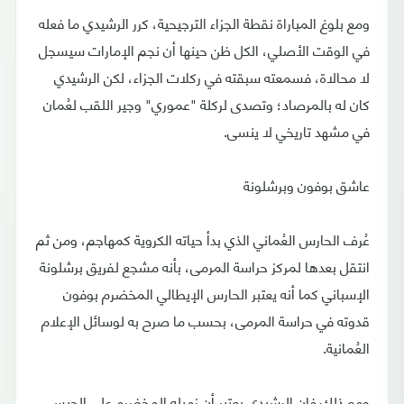
ومع بلوغ المباراة نقطة الجزاء الترجيحية، كرر الرشيدي ما فعله
في الوقت الأصلي، الكل ظن حينها أن نجم الإمارات سيسجل
لا محالاة، فسمعته سبقته في ركلات الجزاء، لكن الرشيدي
كان له بالمرصاد؛ وتصدى لركلة "عموري" وجير اللقب لعُمان
في مشهد تاريخي لا ينسى.
عاشق بوفون وبرشلونة
عُرف الحارس العُماني الذي بدأ حياته الكروية كمهاجم، ومن ثم
انتقل بعدها لمركز حراسة المرمى، بأنه مشجع لفريق برشلونة
الإسباني كما أنه يعتبر الحارس الإيطالي المخضرم بوفون
قدوته في حراسة المرمى، بحسب ما صرح به لوسائل الإعلام
العُمانية.
ومع ذلك فإن الرشيدي يعتبر أن زميله المخضرم علي الحبسي