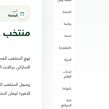
اليوم
اقتصاد
الجمعة
رياضة
منتخب عم
صحه
تكنولوجيا
المراة
الاماراتي بركلات ا
احداث
العالم
وسجل المنتخب العم
بانوراما
الاخيرة ليعلن المن
ادلة
المواقع