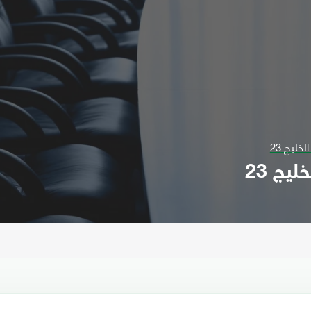
خليج 23
يج 23