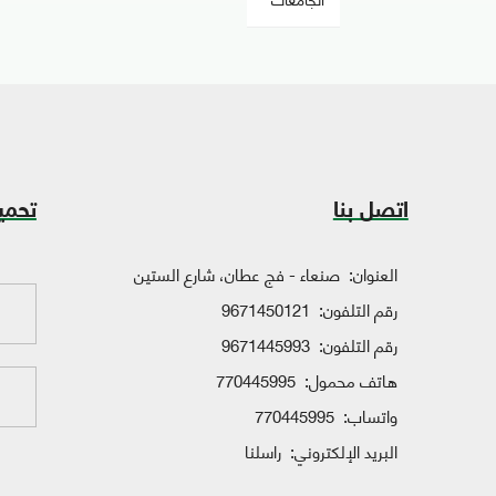
اتصل بنا
تحمي
العنوان:
صنعاء - فج عطان، شارع الستين
رقم التلفون:
9671450121
رقم التلفون:
9671445993
هاتف محمول:
770445995
واتساب:
770445995
البريد الإلكتروني:
راسلنا