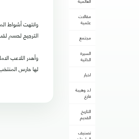
العالمية
مقالات
علمية
وانتهت أشواط المب
الترجيح لحسم لقب
مجتمع
السيرة
الذاتية
لها حارس المنتخب 
اخبار
ا.د وهيبة
فارع
التاريخ
القديم
تصنيف
الجامعات