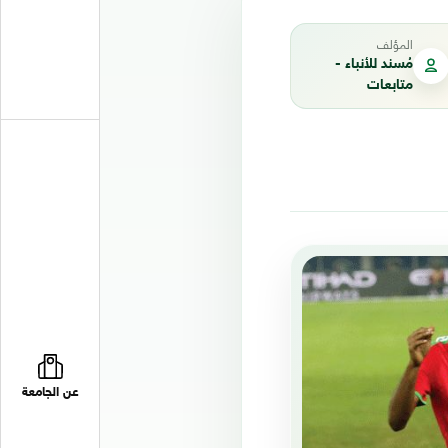
المؤلف
مُسند للأنباء -
متابعات
عن الجامعة