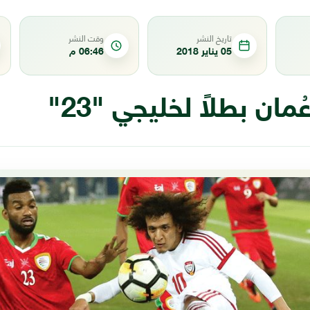
تاريخ النشر
وقت النشر
05 يناير 2018
06:46 م
ان بطلاً لخليجي "23"