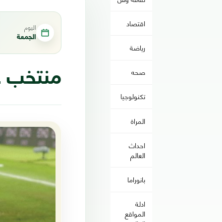
اقتصاد
اليوم
الجمعة
رياضة
صحه
منتخب عُم
تكنولوجيا
المراة
احداث
العالم
بانوراما
ادلة
المواقع