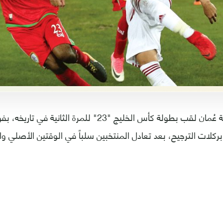
أحرز منتخب سلطنة عُمان لقب بطولة كأس الخليج "23" للمرة 
لى الإمارات 5-4 بركلات الترجيح، بعد تعادل المنتخبين سلباً في الوقتين الأ