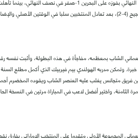
وبلغ منتخب عمان النهائي بفوزه على البحرين 1-صفر في نصف الن
ن الأصلي والإضافي.
ماني الشاب بمعظمه، مفاجأة في هذه البطولة، وأثبت نفسه رق
برة. وتمكن مدربه الهولندي بيم فيربيك الذي أكمل مطلع السنة 
ن فريق متجانس يغلب عليه العنصر الشاب ويقوده المخضرم أحمد 
ة الثامنة، واختير أفضل لاعب في المباراة مرتين في النسخة الحال