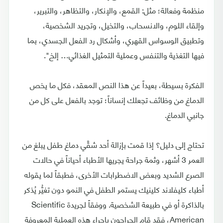
منظمة وفعالة؛ مثل: القمع، والإنكار، والتظاهر، والتبرير،
وإلقاء اللوم، والانسحاب، والتخيل، وتجريد الشخصية،
وتطبيق الوسواس القهري، وأشكال رد الفعل الجسدي، بما
فيها التغذية والتنفس وعملية التمثيل الغذائي… إلخ".
الفكرة بسيطة، بعيداً عن هذا النص المعقد، فكل ما يخص
الدماغ من وظائف تجعلك إنساناً؛ توجد بالفعل على كل من
جانبي الدماغ.
تحتاج إلى دليل؟ إذا قمت بإزالة أحد شقَّي دماغ طفل يبلغ من
العمر 3 أشهر، وثمة جراحة يجريها الأطباء أحياناً في حالات
الصرع الشديد وبعض الاضطرابات الأخرى، فطبقاً لما يقوله
أطباء كليفلاند كلينيك يستمر الطفل في النمو دون تغيُّر يُذكر
بالذاكرة أو في طبيعة الشخصية. ووفقاً لجريدة Scientific
American، فقد قام الجراحون بإجراء هذه العملية المعروفة