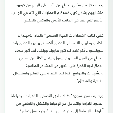
يختلف كل من فصَّي الدماغ عن الآخر على الرغم من كونهما
متشابهين بشكل كبير. فمعظم العمليات التي تتم في الجانب
الأيسر تتم أيضاً في الجانب الأيمن والعكس بالعكس.
ففي كتاب "اضطرابات الجهاز العصبي" بالجزء التمهيدي،
للكاتب وطبيب الأعصاب الدكتور ألكسندر ريفيز والدكتور راند
سوينسون، ذُكر كلام للدكتور هارولد وولف، أحد أكبر علماء
الدماغ في القرن العشرين، يقول فيه إن "كلاً من نصفي
الدماغ لديه القدرة على التعبير عن المشاعر المناسبة
والشهوات والدوافع، كما لديه القدرة على التعلم واستعمال
الذاكرة والمنطق".
ويضيف سوينسون: "كذلك، لدى النصفين القدرة على مراعاة
الحدود اللازمة والتعامل مع الإحباط والفشل والتعافي من
آثارها، بالإضافة إلى قدرته على إحداث ردود فعل دفاعية