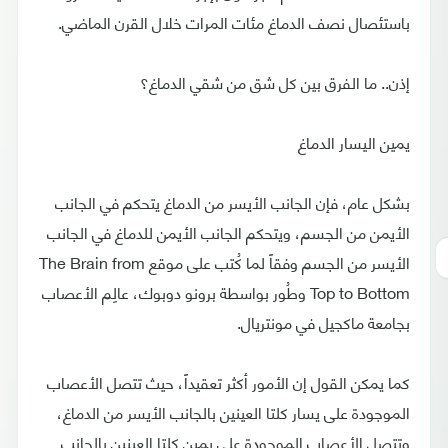
باستئصال نصف الدماغ مئات المرات خلال القرن الماضي.
إذن.. ما الفرق بين كل شق من شقي الدماغ؟
يمين اليسار الدماغ
بشكل عام، فإن الجانب الأيسر من الدماغ يتحكم في الجانب
الأيمن من الجسم، ويتحكم الجانب الأيمن للدماغ في الجانب
الأيسر من الجسم وفقاً لما كُتب على موقع The Brain from
Top to Bottom وطُور بواسطة برونو دوبوك، عالِم الأعصاب
بجامعة ماكجيل في مونتريال.
كما يمكن القول إن الأمور أكثر تعقيداً، حيث تتصل الأعصاب
الموجودة على يسار كلتا العينين بالجانب الأيسر من الدماغ،
وتتصل الأعصاب الموجودة على يمين كلتا العينين بالجانب