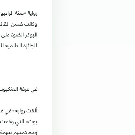
وكانت ضمن القائمة ا
البوكر الضوءَ على 
للجائزة العالمية للروا
في غرفة العنكبوت
ألقت رواية «في غر
ومحاكمتهم بتهمة ا