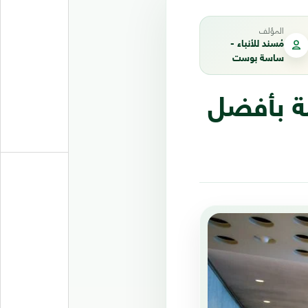
المؤلف
مُسند للأنباء -
ساسة بوست
مة بأفضل