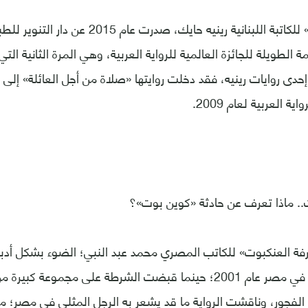
رواية «سنة الراديو» للكاتبة اللبنانية رينيه حاي
لطويلة للجائزة العالمية للرواية العربية، وهي المرة الثانية التي تُ
إحدى روايات رينيه، فقد دخلت روايتها «صلاة من أجل العائلة» إلى 
ية العربية لعام 2009.
.. ماذا تعرف عن حادثة «كوين بوت»؟
فة العنكبوت» للكاتب المصري محمد عبد النبي؛ الضوء بشكل أدبي
بوت» التي وقعت في مصر عام 2001؛ حينما قبضت الشرطة على مجموعة
لفجور، وناقشت الرواية ما قد يشعر به الرجل المثلي في مصر؛ م