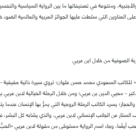
والأجنبية، ومتنوعة في تصنيفاتها ما بين الرواية السياسية والنفسي
ً على العناوين التي سلطت عليها الجوائز العربية والعالمية الضوء خلال ع
بة الصوفية من خلال ابن عربي
 للكاتب السعودي محمد حسن علوان؛ تروي سيرة ذاتية حقيقية –
كبر – محيي الدين بن عربي؛ ومن خلال الرحلة الخيالية لابن عربي بي
لحجاز؛ يسرد الكاتب الرحلة الروحية التي يمرُّ بها الإنسان عندما يت
الستار عن الجانب الإنساني لابن عربي، والذي يشابه كل البشر، ف
لحب أيضًا، وجاء اسم الرواية مستوحًى من مقولة لابن عربي «الحبّ