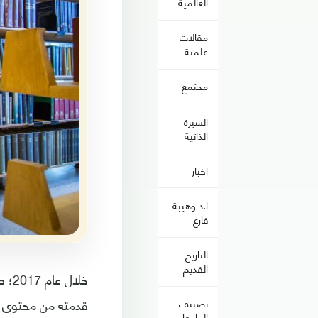
العالمية
مقالات
علمية
مجتمع
السيرة
الذاتية
اخبار
ا.د وهيبة
فارع
التاريخ
القديم
خلا
تصنيف
الجامعات