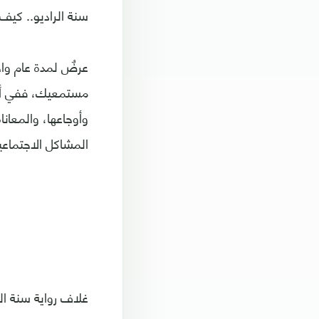
سنة الراديو.. كيف ت
عرضٌ لمدة عام واح
مستمعيك، ففي أي ج
وأوجاعها، والمعان
المشاكل الاجتماعية
غلاف رواية سنة ال