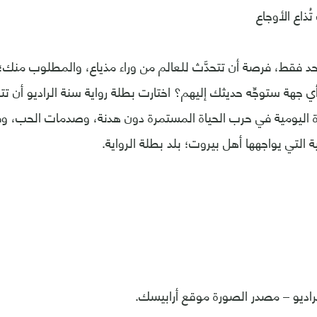
ُذاع الأوجاع
د فقط، فرصة أن تتحدَّث للعالم من وراء مذياع، والمطلوب منك؛ ا
هة ستوجِّه حديثك إليهم؟ اختارت بطلة رواية سنة الراديو أن تت
اة اليومية في حرب الحياة المستمرة دون هدنة، وصدمات الحب، وف
 التي يواجهها أهل بيروت؛ بلد بطلة الرواية.
راديو – مصدر الصورة موقع أرابيسك.