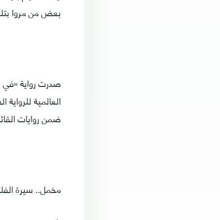
بعض من مروا بتلك 
صدرت رواية «في غ
ضمن روايات القائمة الطويلة للج
مخمل.. سيرة الفلس