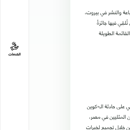
ك، صدرت عام 2015 عن دار التنوير للطباعة والنشر في بيروت،
لقِي فيها جائزةُ
القائمة الطويلة
الخدمات
 على حادثة الـ«كوين
 كبيرة من المثليين في مصر،
ن خلال تجميع لخبرات