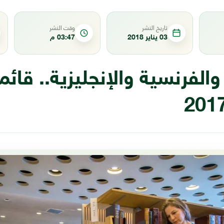
تاريخ النشر
وقت النشر
03 يناير 2018
03:47 م
 والفرنسية والإنجليزية.. قائ