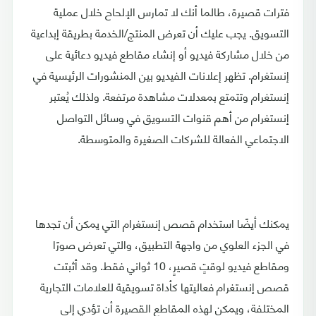
فترات قصيرة، طالما أنك لا تمارس الإلحاح خلال عملية
التسويق. يجب عليك أن تعرض المنتج/الخدمة بطريقة إبداعية
من خلال مشاركة فيديو أو إنشاء مقاطع فيديو دعائية على
إنستغرام. تظهر إعلانات الفيديو بين المنشورات الرئيسية في
إنستغرام وتتمتع بمعدلات مشاهدة مرتفعة. ولذلك يُعتبر
إنستغرام من أهم قنوات التسويق في وسائل التواصل
الاجتماعي الفعالة للشركات الصغيرة والمتوسطة.
يمكنك أيضًا استخدام قصص إنستغرام التي يمكن أن تجدها
في الجزء العلوي من واجهة التطبيق، والتي تعرض صورًا
ومقاطع فيديو لوقتٍ قصيرٍ، 10 ثواني فقط. وقد أثبتت
قصص إنستغرام فعاليتها كأداة تسويقية للعلامات التجارية
المختلفة، ويمكن لهذه المقاطع القصيرة أن تؤدي إلى