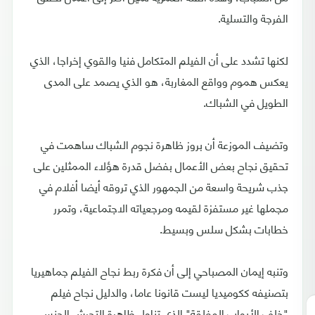
الفرجة والتسلية.
لكنها تشدد على أن الفيلم المتكامل فنيا والقوي إخراجا، الذي
يعكس هموم وواقع المغاربة، هو الذي يصمد على المدى
الطويل في الشباك.
وتضيف الموزعة أن بروز ظاهرة نجوم الشباك ساهمت في
تحقيق نجاح بعض الأعمال بفضل قدرة هؤلاء الممثلين على
جذب شريحة واسعة من الجمهور الذي تروقه أيضا أفلام في
مجملها غير مستفزة لقيمه ومرجعياته الاجتماعية، وتمرر
خطابات بشكل سلس وبسيط.
وتنبه إيمان المصباحي إلى أن فكرة ربط نجاح الفيلم جماهيريا
بتصنيفه ككوميديا ليست قانونا عاما، والدليل نجاح فيلم
"خلف الأبواب المغلقة" الذي تناول ظاهرة التحرش الجنسي