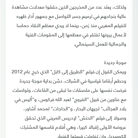
ولذلك، يعتد عدد من المخرجين الذين حققوا معدلات مشاهدة
عالية بنجاحهم في ترميم جسر التواصل مع جمهور أدار ظهره
للفيلم المغربي منذ زمن، بينما لا يبدي معظم النقاد حماسا
لأعمال يرونها تفتقر في معظمها إلى المقومات الفنية
والجمالية للعمل السينمائي.
موجة جديدة
ويمكن القول إن فيلم "الطريق إلى كابل" الذي خرج عام 2012
وحطم أرقاما قياسية في الشباك، دشن بداية موجة جديدة
فرضت نفسها على ملصقات ما تبقى من القاعات، وتواصلت
مع عناوين من قبيل "الفروج" لعبد الله فركوس، و"أليس في
بلاد العجائب" لجيهان البحار، و"الحاجات" لمحمد أشاور،
وصولا إلى فيلم "الحنش" لإدريس المريني الذي تحقق
عروضه الأولى إقبالا كبيرا، وهي أفلام قاسمها المشترك
الكوميديا، وإن تفاوتت قيمتها الفنية.