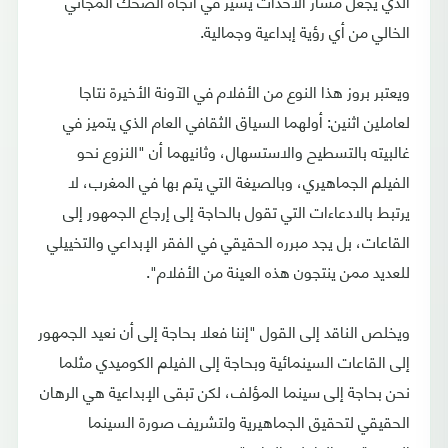
الذي يجعل مسار الأحداث يسير في اتجاه الضحك المجاني
الخالي من أي رؤية إبداعية وجمالية.
ويعتبر بروز هذا النوع من الأفلام في الآونة الأخيرة نتاجا
لعاملين اثنين: أولهما السياق الثقافي العام الذي يتميز في
غالبيته بالتسطيح والاستسهال، وثانيهما أن "النزوع نحو
الفيلم الجماهيري، وبالصيغة التي يتم بها في المغرب، لا
يرتبط بالادعاءات التي تقول بالحاجة إلى إرجاع الجمهور إلى
القاعات، بل يجد مبرره الحقيقي في الفقر الإبداعي والتخييلي
للعديد ممن ينتجون هذه العينة من الأفلام".
ويخلص الناقد إلى القول "إننا فعلا بحاجة إلى أن نعيد الجمهور
إلى القاعات السينمائية وبحاجة إلى الفيلم الكوميدي مثلما
نحن بحاجة إلى سينما المؤلف، لكن تبقى الإبداعية هي الرهان
الحقيقي لتحقيق الجماهيرية ولتشريف صورة السينما