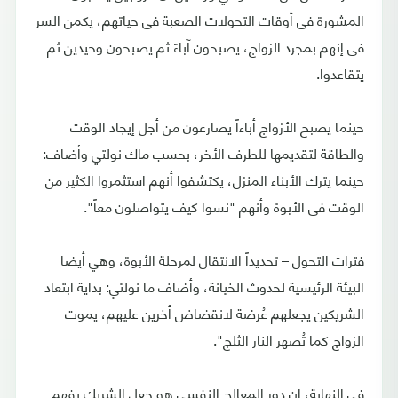
المشورة فى أوقات التحولات الصعبة فى حياتهم، يكمن السر
فى إنهم بمجرد الزواج، يصبحون آباءً ثم يصبحون وحيدين ثم
يتقاعدوا.
حينما يصبح الأزواج أباءاً يصارعون من أجل إيجاد الوقت
والطاقة لتقديمها للطرف الأخر، بحسب ماك نولتي وأضاف:
حينما يترك الأبناء المنزل، يكتشفوا أنهم استثمروا الكثير من
الوقت فى الأبوة وأنهم "نسوا كيف يتواصلون معاً".
فترات التحول – تحديداً الانتقال لمرحلة الأبوة، وهي أيضا
البيئة الرئيسية لحدوث الخيانة، وأضاف ما نولتي: بداية ابتعاد
الشريكين يجعلهم عُرضة لانقضاض أخرين عليهم، يموت
الزواج كما تُصهر النار الثلج".
فى النهاية، إن دور المعالج النفسي هو جعل الشريك يفهم