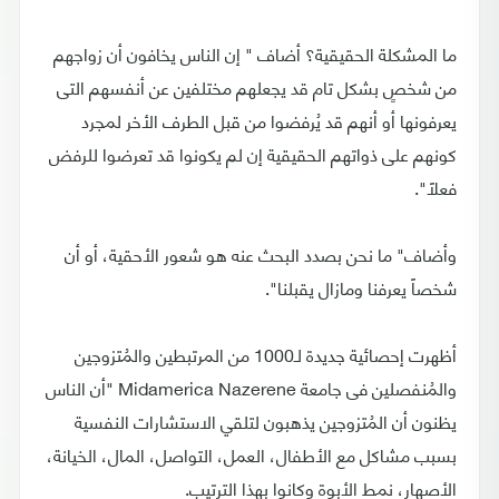
ما المشكلة الحقيقية؟ أضاف " إن الناس يخافون أن زواجهم
من شخصٍ بشكل تام قد يجعلهم مختلفين عن أنفسهم التى
يعرفونها أو أنهم قد يُرفضوا من قبل الطرف الأخر لمجرد
كونهم على ذواتهم الحقيقية إن لم يكونوا قد تعرضوا للرفض
فعلاً".
وأضاف" ما نحن بصدد البحث عنه هو شعور الأحقية، أو أن
شخصاً يعرفنا ومازال يقبلنا".
أظهرت إحصائية جديدة لـ1000 من المرتبطين والمُتزوجين
والمُنفصلين فى جامعة Midamerica Nazerene "أن الناس
يظنون أن المُتزوجين يذهبون لتلقي الاستشارات النفسية
بسبب مشاكل مع الأطفال، العمل، التواصل، المال، الخيانة،
الأصهار، نمط الأبوة وكانوا بهذا الترتيب.