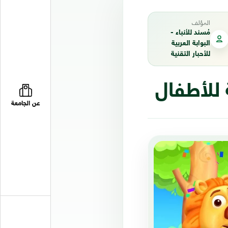
المؤلف
مُسند للأنباء -
البوابة العربية
للأحبار التقنية
 للأطفال
عن الجامعة