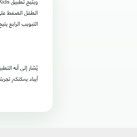
الطفل الضغط على 
التبويب الرابع يت
يُشار إلى أنه التط
آيباد يمكنكم تجربت