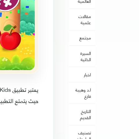
العالمية
مقالات
علمية
مجتمع
السيرة
الذاتية
اخبار
ا.د وهيبة
فارع
حيث يتمتع التطبيق
التاريخ
القديم
تصنيف
الجامعات