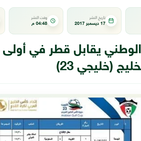
تاريخ النشر
وقت النشر
17 ديسمبر 2017
04:48 م
الوطني يقابل قطر في أولى م
يج (خليجي 23)