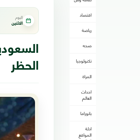
اقتصاد
اليوم
الاثنين
رياضة
صحه
السعودي
تكنولوجيا
الحظر
المراة
احداث
العالم
بانوراما
ادلة
المواقع