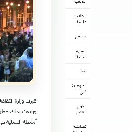
العالمية
مقالات
علمية
مجتمع
السيرة
الذاتية
اخبار
ا.د وهيبة
فارع
التاريخ
القديم
أنشطة التسلية في إطار رؤية 2030 التي يدعمها ولي
تصنيف
الجامعات