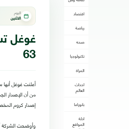
اليوم
اقتصاد
الاثنين
رياضة
صحه
63
تكنولوجيا
المراة
احداث
العالم
من أن الإصدار الج
إصدار كروم المخصص
بانوراما
ادلة
المواقع