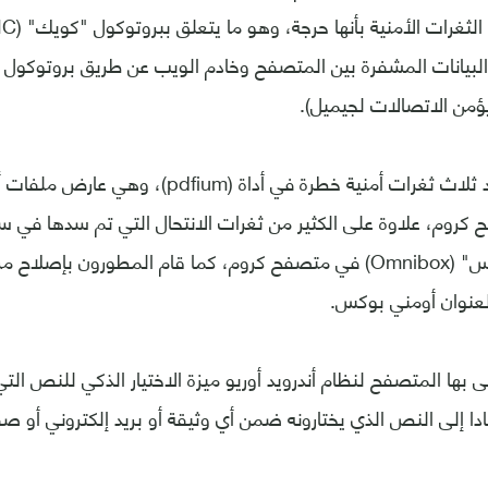
ؤمن الاتصالات لجيميل).
كروم، علاوة على الكثير من ثغرات الانتحال التي تم سدها في س
باسم "أومني بوكس" (Omnibox) في متصفح كروم، كما قام المطورون ب
عنوان أومني بوكس.
تى بها المتصفح لنظام أندرويد أوريو ميزة الاختيار الذكي للنص ا
ا إلى النص الذي يختارونه ضمن أي وثيقة أو بريد إلكتروني أو ص