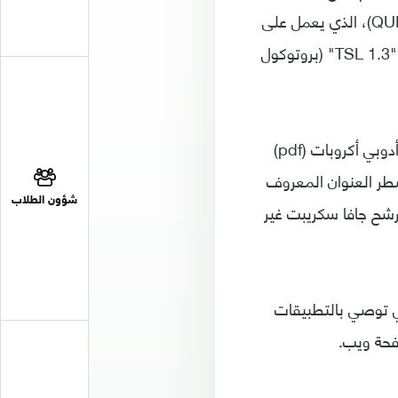
وتم تصنيف إحدى الثغرات الأمنية بأنها حرجة، وهو ما يتعلق ببروتوكول "كويك" (QUIC)، الذي يعمل على
تسريع عملية نقل البيانات المشفرة بين المتصفح وخادم الويب عن طريق بروتوكول "TSL 1.3" (بروتوكول
بالإضافة إلى وجود ثلاث ثغرات أمنية خطرة في أداة (pdfium)، وهي عارض ملفات أدوبي أكروبات (pdf)
طر العنوان المعروف
شؤون الطلاب
إصلاح مرشح جافا سكريبت غير
لتي توصي بالتطبيقات
فحة ويب.