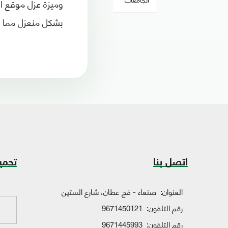
وميزة عزل موقع ا
بشكل منعزل مما ي
اتصل بنا
تحمي
العنوان:
صنعاء - فج عطان، شارع الستين
رقم التلفون:
9671450121
رقم التلفون:
9671445993