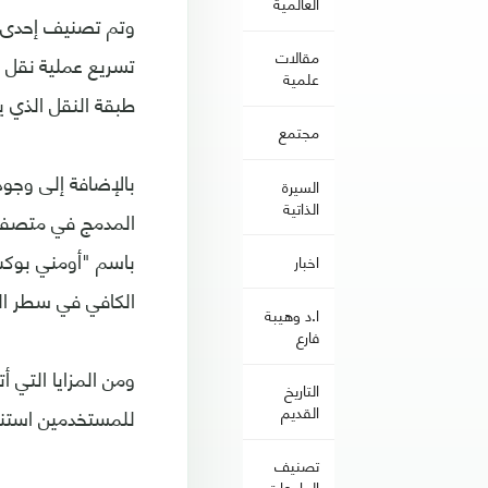
العالمية
مقالات
علمية
طبقة النقل الذي ي
مجتمع
السيرة
الذاتية
المدمج في متصفح 
اخبار
الكافي في سطر ال
ا.د وهيبة
فارع
ومن المزايا التي أ
التاريخ
القديم
للمستخدمين استناد
تصنيف
الجامعات