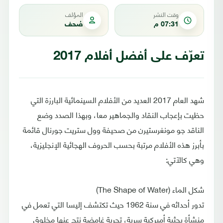
وقت النشر
المؤلف
07:31 م
صُحف
تعرّف على أفضل أفلام 2017
شهد العام 2017 العديد من الأفلام السينمائية البارزة التي
حظيت بإعجاب النقاد والجماهير معا، وبهذا الصدد وضع
الناقد جو مونغرستيرن من صحيفة وول ستريت جورنال قائمة
بأبرز هذه الأفلام مرتبة بحسب الحروف الهجائية الإنجليزية،
وهي كالآتي:
شكل الماء (The Shape of Water)
تدور أحداثه في سنة 1962 حيث تكتشف إليسا التي تعمل في
منشأة بحثية أميركية سرية، تجربة غامضة نتج عنها مخلوق