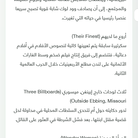
والمجتمع، إلى أن يصادف وود لوك شابة قوية تصبح سريعا
عنصرا رئيسيا في حياته التي تغيرت.
أروع ما لديهم (Their Finest)
سكرتيرة سابقة يتم تعيينها كاتبة لنصوص الأفلام في أفلام
دعائية، فتنضم إلى فريق إنتاج فيلم ضخم وسط الغارات
الألمانية على لندن مطلع الأربعينيات خلال الحرب العالمية
الثانية.
ثلاث لوحات خارج إبينغن, ميسوري (Three Billboards
Outside Ebbing, Missouri)
تدور حكايته حول أم تتحدى السلطات المحلية في محاولة لحل
قضية مقتل ابنتها، بعد فشل الشرطة في العثور على القاتل.
المرأة المعجزة (Wonder Woman)