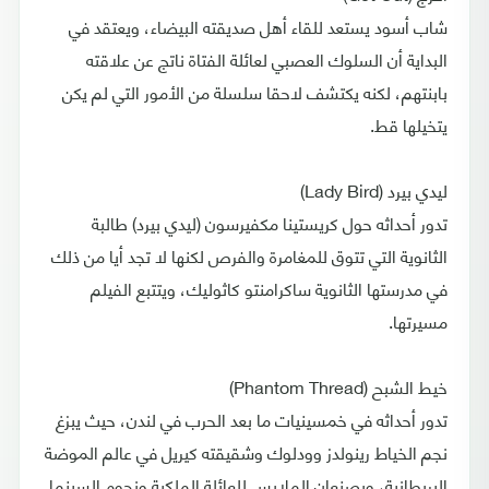
شاب أسود يستعد للقاء أهل صديقته البيضاء، ويعتقد في
البداية أن السلوك العصبي لعائلة الفتاة ناتج عن علاقته
بابنتهم، لكنه يكتشف لاحقا سلسلة من الأمور التي لم يكن
يتخيلها قط.
ليدي بيرد (Lady Bird)
تدور أحداثه حول كريستينا مكفيرسون (ليدي بيرد) طالبة
الثانوية التي تتوق للمغامرة والفرص لكنها لا تجد أيا من ذلك
في مدرستها الثانوية ساكرامنتو كاثوليك، ويتتبع الفيلم
مسيرتها.
خيط الشبح (Phantom Thread)
تدور أحداثه في خمسينيات ما بعد الحرب في لندن، حيث يبزغ
نجم الخياط رينولدز وودلوك وشقيقته كيريل في عالم الموضة
البريطانية، ويصنعان الملابس للعائلة الملكية ونجوم السينما