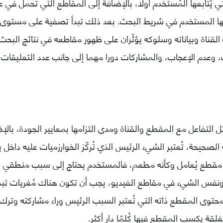
لتي يُتابعها المُستخدم أولا، بالإضافة إلى المقاطع التي تحمل في
لها المستخدم في شريط البحث. بعد ذلك تبدأ تصفية على مستوى
قناة وبياناته وسلوكه يؤثّران على ظهور مقاطعه في نتائج البحث
 وعدم الإعجاب، والمشاركات دورا مهما إلى جانب عدد التعليقات
ل التفاعل مع المقطع والقناة ومدى التزامها بمعايير الجودة، بالإ
الصحيحة، تُعتبر الشيء الرئيس الذي تُركّز الخوارزميات عليه داخل 
 مقطع يُعامل وكأنه مطعم، فالمستخدم يحتاج إلى سبب منطقي يدف
ونفس الشيء في مقاطع الفيديو، يجب أن تكون هناك مُغريات تبدأ
محتوى المقطع ذاته التي تُعتبر السبب الرئيس وراء مشاركته وترك
ُغلقة يكسب المقطع فيها كُلمّا دار أكثر.