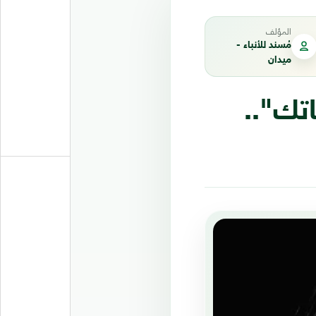
المؤلف
مُسند للأنباء -
ميدان
تك"..