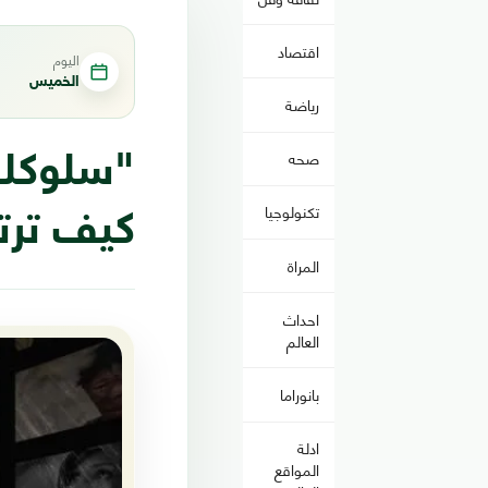
اقتصاد
اليوم
الخميس
رياضة
صحه
"سلوكك 
تكنولوجيا
كيف ترتب
المراة
احداث
العالم
بانوراما
ادلة
المواقع