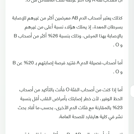
كذلك يعتبر أصحاب الدم AB معرضين أكثر من غيرهم للإصابة
بسرطان المعدة، إذ يملك هؤلاء نسبة أعلى من غيرهم
بالإصابة بهذا المرض، وذلك بنسبة 26% أكثر من أصحاب B
و O .
أما أصحاب فصيلة الدم A فتزيد فرصة إصابتهم بـ 20% عن B
و O .
أما إذا كنت من أصحاب الفئة O فأنت بالتأكيد من أصحاب
الحظ الوفير، لأن خطر إصابتك بأمراض القلب أقل بنسبة
23% بالمقارنة مع فئات الدم الأخرى، بحسب ما أفاد بحث
نشر في كلية هارفارد للصحة العامة.
إذ يبدو أن أصناف الدم AB و B هم أكثر عرضة للإصابة