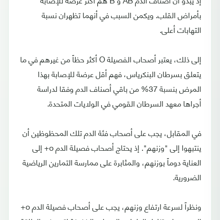
بأمراض القلب. ويكمن السبب في أنهما تظهران نسبة
التهابات أعلى.
إلى ذلك، يعتبر أصحاب الفصيلة O أكثر حظاً من غيرهم في ما
يتعلق بسرطان البنكرياس، فهم أقل عرضة للإصابة بهذا
المرض بنسبة 37% من باقي أصناف الدم وفقا لدراسة
أجراها معهد السرطان القومي في الولايات المتحدة.
في المقابل، يجب على أصحاب فئة الدم تلك المحظوظين أن
ينتبهوا إلى "وزنهم". إذ يحتاج أصحاب فصيلة الدم o+ إلى
العناية دوماً بوزنهم، والمثابرة على ممارسة التمارين الرياضية
الضرورية.
ونظراً لسرعة ارتفاع وزنهم، يجب على أصحاب فصيلة الدم o+