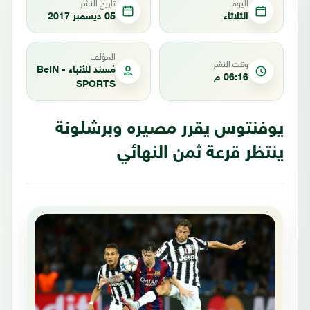
اليوم
تاريخ النشر
الثلاثاء
05 ديسمبر 2017
المؤلف
وقت النشر
مُسند للأنباء - BeIN
06:16 م
SPORTS
يوفنتوس يقرر مصيره وبرشلونة
ينتظر قرعة ثمن النهائي