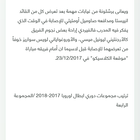
ويعانى برشلونة من غيابات مهمة بعد تعرض كل من القائد
انييستا ومدافعه صاوميل أومتيتي للإصابة في الوقت الذي
يفكر فيه المدرب فالفيردي إراحة بعض نجوم الفريق
كالأرجنتيني ليونيل ميسي، والأوروغواياني لويس سواريز خوفاً
من تعرضهما للإصابة قبل لاسيما ان أمام فريقه مباراة
"موقعة الكلاسيكو" في 23/12/2017.
ترتيب مجموعات دوري ابطال اوروبا 2017-2018 /المجموعة
الرابعة