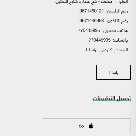
العنوان:
صنعاء - فج عطان، شارع الستين
رقم التلفون:
9671450121
رقم التلفون:
9671445993
هاتف محمول:
770445995
واتساب:
770445995
البريد الإلكتروني:
راسلنا
راسلنا
تحميل التطبيقات
IOS