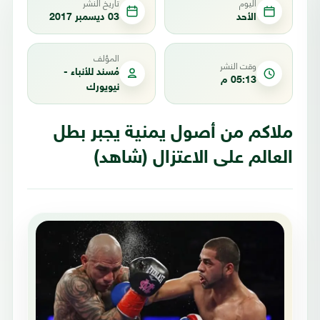
اليوم
تاريخ النشر
الأحد
03 ديسمبر 2017
المؤلف
وقت النشر
مُسند للأنباء -
05:13 م
نيويورك
ملاكم من أصول يمنية يجبر بطل
العالم على الاعتزال (شاهد)