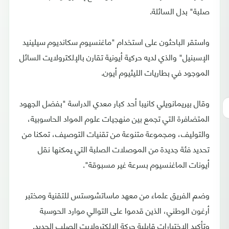
صلبة" بدل السائلة.
واستقر الباحثون على استخدام "ماغنسيوم سكانديوم سيلينيد
الإسبنيل" والذي لديه حركية أيونية تقارن بالإلكترولايت السائل
الموجود في بطاريات الليثيوم أيون.
وقال بيريمانويلي كانيبا أحد كبار معدي الدراسة "بفضل الجهود
المتضافرة التي تجمع بين منهجيات علوم المواد الحاسوبية،
والتوليف، ومجموعة متنوعة من تقنيات التوصيف، تمكنا من
تحديد فئة جديدة من الموصلات الصلبة التي يمكنها نقل
أيونات الماغنسيوم بسرعة غير مسبوقة".
وضم الفريق علماء من معهد ماساتشوستس للتقنية ومختبر
أرغون الوطني، الذين قدموا على التوالي موارد الحوسبة
وتأكيد الاختبارات قابلية حركة الإلكترولايت الصلب الجديد.