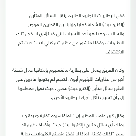
ففي البطاريات التجارية الحالية، ينقل السائل المتأين
(إلكترولايت) الشحنة ذهابا وإيابا بين القطبين الموجب
والسالب، وهذا هو أحد الأسباب التي قد تؤدي لانفجار تلك
البطاريات، وفقا لمنشور من مختبر "بيركيلي لاب" حيث تم
الاكتشاف.
وكان الفريق يعمل على بطارية ماغنسيوم بإمكانها حمل شحنة
أكبر من بطاريات الليثيوم أيون، لكنهم لم يكونوا قادرين على
العثور سائل متأين (إلكترولايت) عملي، حيث تميل معظمها
إلى أن تسبب تآكل أجزاء البطارية الأخرى.
وقال كبير علماء المختبر إن "الماغنسيوم تقنية جديدة ولا
يملك أي سائل متأين (إلكترولايت) جيد". وأضاف غيربراند
سيدر "لذلك فكرنا، لماذا لا نقفز ونصنع إلكترولايت بحالة