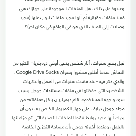
وعلاوة على ذلك، هل الملفات الموجودة على جهازك هي
فعلًا ملفات حقيقية أم أنها مجرد ملفات تنوب عنها (مجرد
وصلات إلى الملف الذي هو في الواقع في مكان آخر)؟
قبل بضع سنوات، أثار شخص يدعى أوفي ديميتريان الكثير من
النقاش عندما أطلق منشورًا بعنوان Google Drive Sucks،
والذي ذكر فيه «لقد فقدت سنوات من العمل والذكريات
الشخصية التي حفظتها في ملفات مستندات جوجل بسبب
سوء واجهة المستخدم». قام ديميتريان بنقل «ملفاته» من
مجلد جوجل درايف على جهاز الكمبيوتر الخاص به، دون أن
يدرك أنها مجرد روابط فقط للملفات الأصلية التي تم مزامنتها
بالفعل، وعندما أخبرته جوجل بأن مساحة التخزين الخاصة
بجوجل درايف على وشك الانتهاء، توجه إلى جوجل درايف