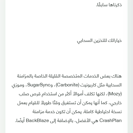
ذكرناها سابقًا.
خياراتك للتخزين السحابي
هناك بعض الخدمات المتخصصة القليلة الخاصة بالمزامنة
السحابية مثل كاربونيت (Carbonite)، وSugarSync، وموزي
(Mozy)، لكنها تكلف أموالًا أكثر من استخدام قرص صلب
خارجي، كما أنها يمكن أن تستغرق وقتًا طويلًا للقيام بعمل
نسخة احتياطية كاملة. يمكن أن تكون خدمة مزامنة
CrashPlan هي الأفضل، بالإضافة إلى BackBlaze أيضًا.