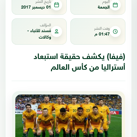
اليوم
تاريخ النشر
الجمعة
01 ديسمبر 2017
المؤلف
وقت النشر
مُسند للأنباء -
01:47 م
وكالات
(فيفا) يكشف حقيقة استبعاد
أستراليا من كأس العالم