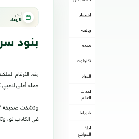
اليوم
اقتصاد
الأربعاء
رياضة
بنود سر
صحه
تكنولوجيا
رغم الأرقام الفلك
المراة
جعله أعلى لاعبي ك
احداث
العالم
وكشفت صحيفة "ديا
بانوراما
في الكامب نو، وت
ادلة
المواقع