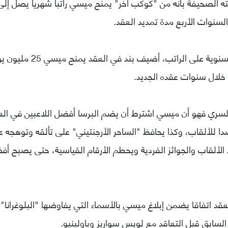
 الصحيفة بأنه من "كوكب آخر" يمنح ميسي راتبا شهريا يصل إلى 
السنوات الأربع مدة تمديد العقد.
وبدلا من الزيادة السنوية على
 خلال سنوات عقده الجديد.
 السري فهو أن ميسي اشترط أن يضم البرسا أفضل اللاعبين في الع
دا للألقاب، وكذا يحافظ "الساحر الأرجنتيني" على تألقه وتوهجه
ألقاب والجوائز الفردية ويحطم الأرقام القياسية، حتى يصبح أف
قد اتفاقا يضمن إبلاغ ميسي بالأسماء التي يفاوضها "البلوغرانا"
سابق قبل التعاقد مع لويس سواريز وباولينيو.