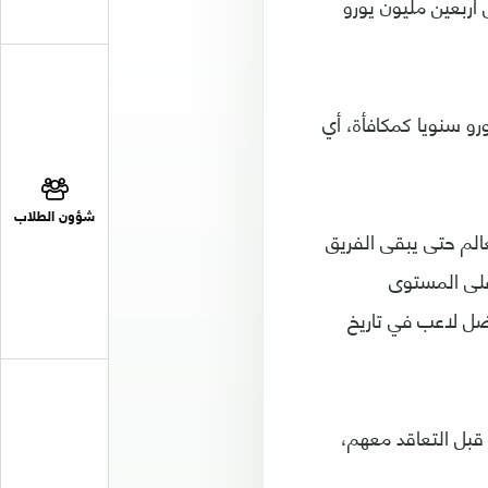
أربعين مليون يورو
 الراتب، أضيف بند في العقد يمنح ميسي 25 مليون يورو سنويا كمكافأة، أي
شؤون الطلاب
الم حتى يبقى الفريق
 على المستوى
ضل لاعب في تاريخ
 قبل التعاقد معهم،