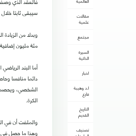
فالعقد الذي وصفته
العالمية
سيبقى ثابتا خلال 
مقالات
علمية
مجتمع
مئة مليون إضافية
السيرة
الذاتية
أما البند الرياضي
اخبار
دائما منافسا وحاص
الشخصي، ويحصد ال
ا.د وهيبة
فارع
الكرة.
التاريخ
القديم
والملفت أن في الع
تصنيف
وهذا ما حصل في ال
الجامعات