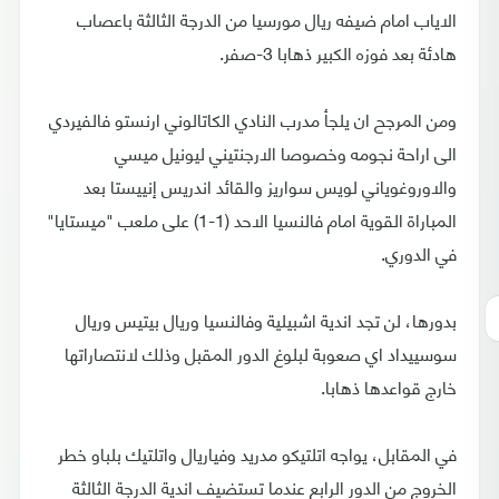
الاياب امام ضيفه ريال مورسيا من الدرجة الثالثة باعصاب
هادئة بعد فوزه الكبير ذهابا 3-صفر.
ومن المرجح ان يلجأ مدرب النادي الكاتالوني ارنستو فالفيردي
الى اراحة نجومه وخصوصا الارجنتيني ليونيل ميسي
والاوروغوياني لويس سواريز والقائد اندريس إنييستا بعد
المباراة القوية امام فالنسيا الاحد (1-1) على ملعب "ميستايا"
في الدوري.
بدورها، لن تجد اندية اشبيلية وفالنسيا وريال بيتيس وريال
سوسييداد اي صعوبة لبلوغ الدور المقبل وذلك لانتصاراتها
خارج قواعدها ذهابا.
في المقابل، يواجه اتلتيكو مدريد وفياريال واتلتيك بلباو خطر
الخروج من الدور الرابع عندما تستضيف اندية الدرجة الثالثة