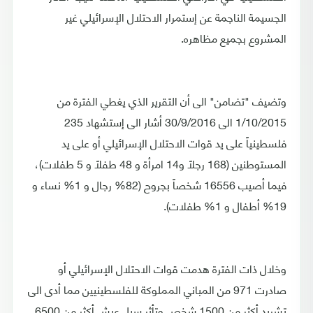
الجسيمة الناجمة عن إستمرار الاحتلال الإسرائيلي غير
المشروع بجميع مظاهره.
وتضيف "تضامن" الى أن التقرير الذي يغطي الفترة من
1/10/2015 الى 30/9/2016 أشار الى إستشهاد 235
فلسطينياً على يد قوات الاحتلال الإسرائيلي أو على يد
المستوطنين (168 رجلاً و14 امرأة و 48 طفلاً و 5 طفلات)،
فيما أصيب 16556 شخصاً بجروح (82% رجال و 1% نساء و
19% أطفال و 1% طفلات).
وخلال ذات الفترة هدمت قوات الاحتلال الإسرائيلي أو
صادرت 971 من المباني المملوكة للفلسطينيين مما أدى الى
تشريد أكثر من 1500 شخص وتأثر سبل عيش أكثر من 6500