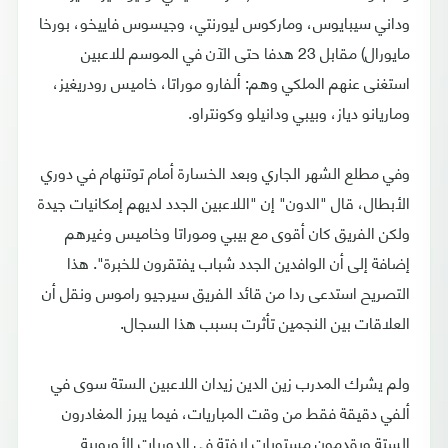
وداني سيبايوس، وماركوس ليورنتي، وجيسوس فاييخو، بورخا
مايورال) مقابل 23 هدفا حتى الآن في الموسم للاعبين
استغنى عنهم الملكي وهم: ألفارو موراتا، خاميس رودريغيز،
وماريانو دياز، وبيبي ودانيلو وكونتراو.
وفي مطلع الشهر الجاري وبعد الخسارة أمام توتنهام في دوري
الأبطال، قال "الدون" إن "اللاعبين الجدد لديهم إمكانيات جيدة
ولكن الفريق كان أقوى مع بيبي وموراتا وخاميس وغيرهم
إضافة إلى أن الوافدين الجدد شباب يفتقرون للخبرة". هذا
التصريح استدعى ردا من قائد الفريق سيرجيو راموس ونقل أن
العلاقات بين النجمين تأثرت بسبب هذا السجال.
ولم يشرك المدرب زين الدين زيدان اللاعبين الستة سوى في
ألفي دقيقة فقط من وقت المباريات، فيما يبرز المغادرون
الستة ويقدمون مستويات لافتة في الدوريات الأوروبية