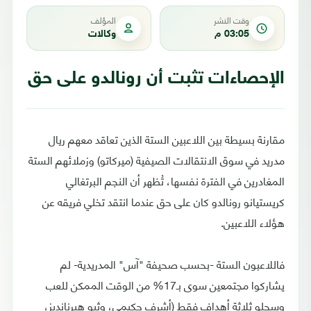
وقت النشر
المؤلف
03:05 م
وكالات
الإحصاءات تثبت أن رونالدو على حق
مقارنة بسيطة بين اللاعبين الستة الذين تعاقد معهم ريال
مدريد في سوق الانتقالات الصيفية (ميركاتو) وزملائهم الستة
المغادرين في الفترة نفسها، تُظهر أن النجم البرتغالي
كريستيانو رونالدو كان على حق عندما انتقد تخلي فريقه عن
هؤلاء اللاعبين.
فاللاعبون الستة -بحسب صحيفة "آس" المدريدية- لم
يشاركوا مجتمعين سوى بـ17% من الوقت الممكن للعب
وسجلو ثلاثة أهداف فقط (أشرف حكيمي، وثيو هيرنانديز،