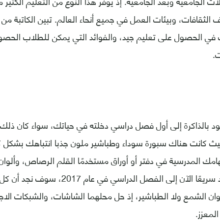
 الجامعية وبعد الجامعية. إذ يوفر هذا النوع من التعليم الكثير 
الثقافات، وبيئات العمل في جميع أنحاء العالم. تبين الكاتبة من 
ب في الحصول على تعليم جيد، والفوائد التي يمكن للطلاب الحصو
ت.
ود بالذاكرة إلى أول فصل دراسي دخلته في حياتك، سواء كان ذل
ث كانت هناك سبورة سوداء وطباشير ملون جذبا انتباهك بشكل كبير
امك المدرسية في دفتر أو أوراق مستخدمًا القلم الرصاص، وألوا
الصور بيديك. لنعد سريعًا الآن إلى الفصل الد
ان الشمع ولا الطباشير، إذ حل محلهما الشاشات، والشبكات الاج
المعزز.