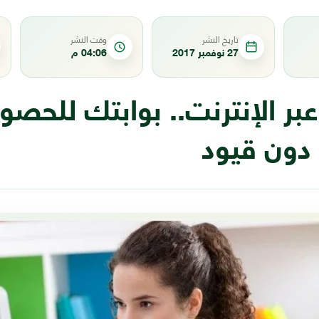
تاريخ النشر
وقت النشر
27 نوفمبر 2017
04:06 م
عبر الإنترنت.. بوابتك للحص
 دون قيود