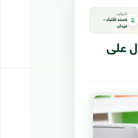
المؤلف
مُسند للأنباء -
ميدان
ول على