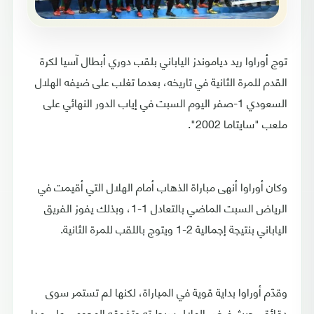
توج أوراوا ريد دياموندز الياباني بلقب دوري أبطال آسيا لكرة
القدم للمرة الثانية في تاريخه، بعدما تغلب على ضيفه الهلال
السعودي 1-صفر اليوم السبت في إياب الدور النهائي على
ملعب "سايتاما 2002".
وكان أوراوا أنهى مباراة الذهاب أمام الهلال التي أقيمت في
الرياض السبت الماضي بالتعادل 1-1، وبذلك يفوز الفريق
الياباني بنتيجة إجمالية 2-1 ويتوج باللقب للمرة الثانية.
وقدّم أوراوا بداية قوية في المباراة، لكنها لم تستمر سوى
دقائق، حيث فرض الهلال سيطرته وتفوقه الهجومي على مدار