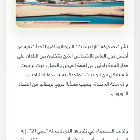
نشرت صحيفة "الإندبندنت" البريطانية تقريرا تحدثت فيه عن
أفضل دول العالم للأشخاص الذين ينتقلون بين البلدان على
مدار السنة باحثين عن لقمة العيش والعمل، حيث تراجعت
شعبية كل من الولايات المتحدة، بسبب دونالد ترامب،
والمملكة المتحدة، بسبب مسألة خروج بريطانيا من الاتحاد
الأوروبي.
وقالت الصحيفة، في تقريرها الذي ترجمته "عربي21"، إنه
"وفقا لاستطلاع رأي قرابة 13 ألف مغترب، من 166 دولة