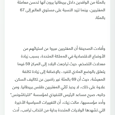
بالمئة من الوافدين داخل بريطانيا يرون أنها تحسن معاملة
المغتربين، بينما تزيد النسبة على مستوي العالم إلى 67
بالمئة.
وأفادت الصحيفة أن المغتربين عبروا عن استيائهم من
الأوضاع الاقتصادية في المملكة المتحدة، بسبب زيادة
معدلات التضخم، حيث تراجعت البلاد إلى المركز 59 فيما
يتعلق بالوضع المادي للفرد، بالإضافة إلى زيادة تكلفة
المعيشة، حيث أن 69 بالمئة غير راضين عن تكاليف السكن.
علاوة على ذلك، لا يحبذ ثلثي المغتربين طقس بريطانيا. ومن
جانبه، صرح مساعد الرئيس التنفيذي لمؤسسة "انترناشونس"
وأحد مؤسسيها، مالت زيك، أن التغييرات السياسية الأخيرة
التي تشهدها الولايات المتحدة بداية من انتخاب ترامب، أدت