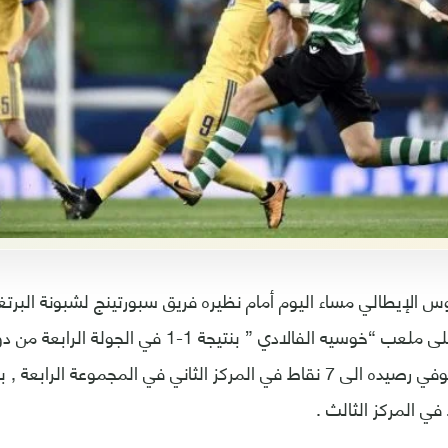
س الإيطالي مساء اليوم أمام نظيره فريق سبورتينج لشبونة البرتغا
أقيم مساء اليوم على ملعب “خوسيه الفالادي ” بنتيجة 1
الأبطال , ليرفع اليوفي رصيده الى 7 نقاط في المركز الثاني في المجموعة ا