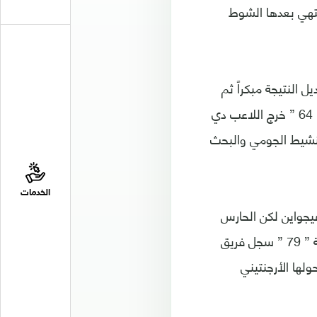
تهي بعدها الشوط
 النتيجة مبكراً ثم
البحث عن هدف التقدم وسط أداء تكتيكي من جانب فريق سبورتينج , وفي الدقيقة ” 64 ” خرج اللاعب دي
تنشيط الجومي والبحث
الخدمات
ب هيجواين لكن الحارس
تصدى لرأسيته ببراعة , ثم خرج خضيرة وخل ماتويدي من جانب اليوفي , وفي الدقيقة ” 79 ” سجل فريق
لها الأرجنتيني