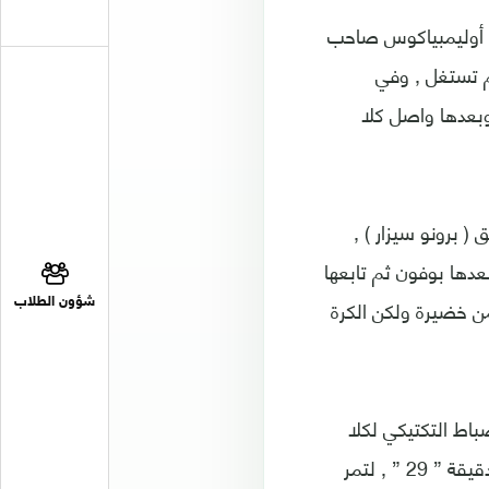
يق أوليمبياكوس صاحب
لكنها لم تستغل , وفي
, وبعدها واصل كلا
ق ( برونو سيزار ) ,
عدها بوفون ثم تابعها
ن خضيرة ولكن الكرة
شؤون الطلاب
اط التكتيكي لكلا
لاعبي الفريقين , قبل ان يبعد بارزالي كرة خطيرة من أمام اللاعب باس دوست في الدقيقة ” 29 ” , لتمر