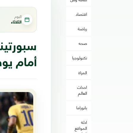
اقتصاد
اليوم
الثلاثاء
رياضة
صحه
سبورتينج
تكنولوجيا
أمام يو
المراة
احداث
العالم
بانوراما
ادلة
المواقع