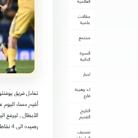
العالمية
مقالات
علمية
مجتمع
السيرة
الذاتية
اخبار
ا.د وهيبة
تعادل فريق يوفنتو
فارع
التاريخ
القديم
رصيده الى 4 نقاط في المركز الثالث .
تصنيف
الجامعات