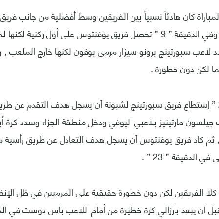
مباراة كان هادئاً نسبياً بين الفريقين وسط أفضلية من جانب فر
الأرض والجمهور , وفي الدقيقة ” 9 ” تحصل فريق يوفنتوس على أول ركنية 
ة ” 11 ” هدد لاعب سبورتينج برونو سيزار مرمى بوفون لكنها خارج الملعب 
ما لكن دون خطورة .
وفي الدقيقة ” 20 ” إستطاع فريق سبورتينج لشبونة أن يسجل هدف التقدم عن طري
جيلسون مارتينيز بلاعبي اليوفي ودخل منطقة الجزاء وسدد كرة أب
, ثم كاد فريق يوفنتوس أن يسجل هدف التعادل عن طريق رأسية م
الدقيقة ” 23 ” .
لا الفريقين لكن دون خطورة حقيقية على المرميين في ظل الإنضب