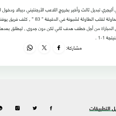
أليجري تبديل ثالث وأخير بخروج اللاعب الأرجنتيني ديبالا ودخول 
بيرنارديسكي في محاولة لقلب الطاولة لشبونة في ال
ن المباراة من أجل خطف هدف ثاني لكن دون جدوى , ليطلق بعدها ال
ة 1-1 .
مشاركة:
ل التطبيقات