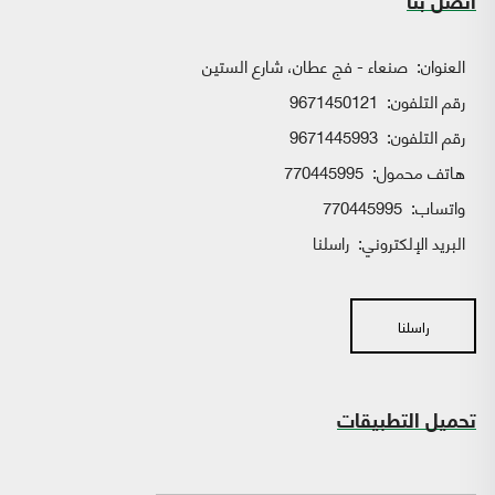
اتصل بنا
العنوان:
صنعاء - فج عطان، شارع الستين
رقم التلفون:
9671450121
رقم التلفون:
9671445993
هاتف محمول:
770445995
واتساب:
770445995
البريد الإلكتروني:
راسلنا
راسلنا
تحميل التطبيقات