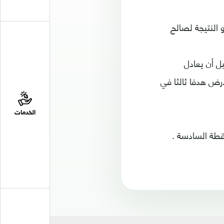
 النتيجة لصالح
 ساسون الهدف الثاني لفريق مارسيليا في الدقيقة 48 ، قبل أن يعادل
قة 60 .. ليختطف أصحاب الأرض هدفا ثالثا في
الخدمات