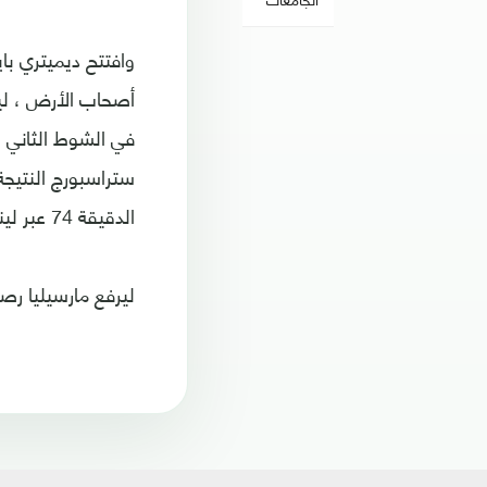
وافتتح ديميتري با
أصحاب الأرض ، لينته
الدقيقة 74 عبر لينارد .. قبل أن يباغتهم ميتوجلو بهدف التعادل في الدقيقة 88 .
ليرفع مارسيليا رصيده إلى 17 نقطة في المركز الخامس ، فيما وصل