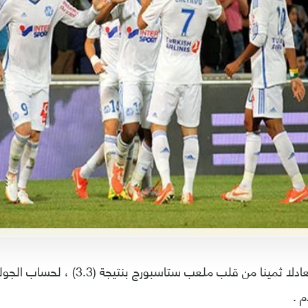
اقتنص مارسيليا تعادلا ثمينا من قلب ملعب س
م .