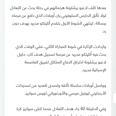
بعدها كثف لاعبو برشلونة هجماتهم في رحلة بحث عن التعادل
لولا تألق الحارس السلوفيني يان أوبلاك الذي دافع عن مرماه
ببسالة، لينتهي الشوط الأول بتقدم أتليتكو مدريد بهدف دون
رد.
وازدادت الإثارة في شوط المباراة الثاني، ففي الوقت الذي
بحث فيه أتليتكو مدريد عن فرصة تسجيل هدف ثان، حاول
لاعبو برشلونة اختراق الدفاع المتكتل لفريق العاصمة
الإسبانية مدريد.
وواصل أوبلاك سلسلة تألقه وتصدى للعديد من تسديدات
الأرجنتيني ليونيل ميسي والأورغوياني لويس سواريز.
وفي الدقيقة 82 جاء هدف التعادل عندما تلقى سواريز كرة
عرضية انقض عليها برأسه في الشباك.