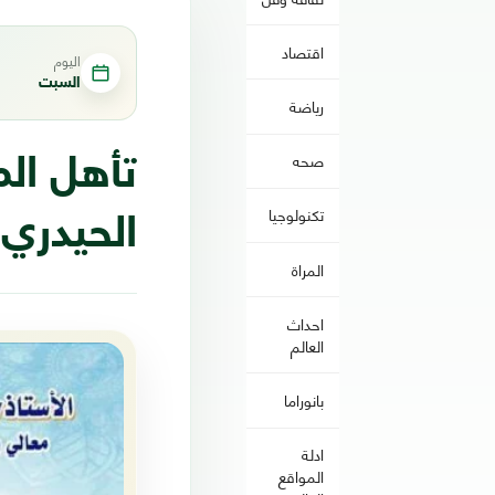
اقتصاد
اليوم
السبت
رياضة
صحه
تأهل الم
تكنولوجيا
الحيدري
المراة
احداث
العالم
بانوراما
ادلة
المواقع