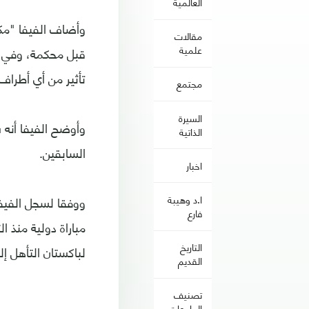
العالمية
وأضاف الفيفا "مكا
مقالات
علمية
قبل محكمة، وفي هذ
تأثير من أي أطراف
مجتمع
السيرة
وأوضح الفيفا أنه 
الذاتية
السابقين.
اخبار
ا.د وهيبة
فارع
التاريخ
لباكستان التأهل إ
القديم
تصنيف
الجامعات