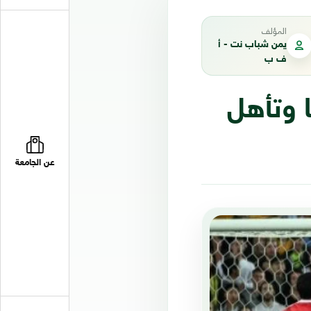
المؤلف
يمن شباب نت - أ
ف ب
وج سوريا وتأهل
عن الجامعة