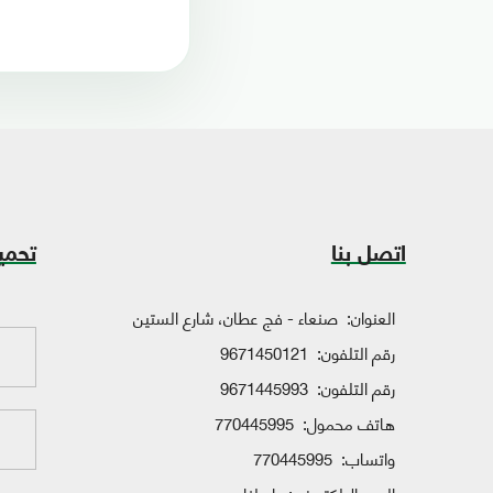
اتصل بنا
تحمي
العنوان:
صنعاء - فج عطان، شارع الستين
رقم التلفون:
9671450121
رقم التلفون:
9671445993
هاتف محمول:
770445995
واتساب:
770445995
البريد الإلكتروني:
راسلنا