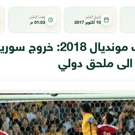
تاريخ النشر
وقت النشر
10 أكتوبر 2017
01:03 م
تصفيات مونديال 2018: خر
 الى ملحق دولي