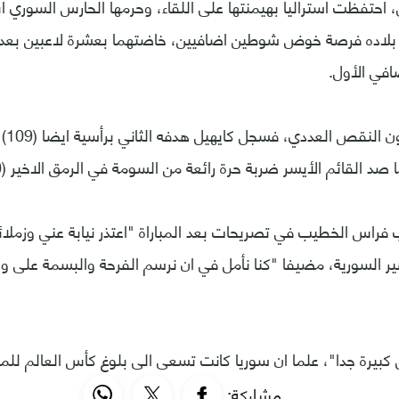
 احتفظت استراليا بهيمنتها على اللقاء، وحرمها الحارس السوري 
 بلاده فرصة خوض شوطين اضافيين، خاضتهما بعشرة لاعبين بع
في الأول.
واستغ
صد القائم الأيسر ضربة حرة رائعة من السومة في الرمق الاخير (120).
 فراس الخطيب في تصريحات بعد المباراة "اعتذر نيابة عني وزملائي
ر السورية، مضيفا "كنا نأمل في ان نرسم الفرحة والبسمة على و
كبيرة جدا"، علما ان سوريا كانت تسعى الى بلوغ كأس العالم للمرة
مشاركة: