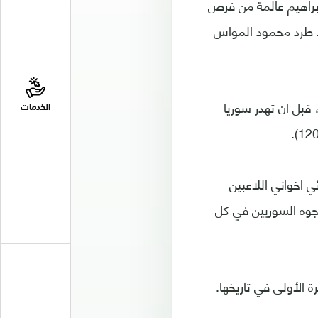
ابراهيم عالمة من فرص
د طرد محمود المواس
ل الاستراليون النقص العددي، فسجل كايهيل هدفه الثاني برأسية ايضا (109)، قبل ان تهدر سوريا
الخدمات
 اخواني اللاعبين
جوه السوريين في كل
 الأولى في تاريخها.