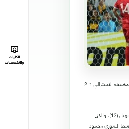
الكليات
والتخصصات
انتهى مشوار منتخب سوريا لكرة القدم في تصفيات مونديال 2018 بعد خسارته امام مضيفه الاسترالي 1-2
وافتتحت سوريا التسجيل عن طريق عمر السومة (6) وعادل لاستراليا المخضرم تيم كايهيل (13)، والذي
 الذي شهد طرد لاعب الوسط السوري محمود