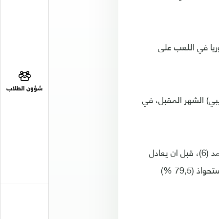
عدم قدرة سوريا في اللعب على
شؤون الطلاب
بي) الشهر المقبل، في
وفاجأت سوريا مضيفتها بهدف مبكر عن طريق السومة بعد تمريرة من تامر الحاج محمد (6)، قبل ان يعادل
كايهل برأسية (13)، وتحصل استراليا على افضلية في الشوط الاول على صعيدي الاستحواذ (79,5 %)