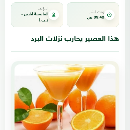
المؤلف
وقت النشر
العاصمة أنلاين -
09:48 ص
د.ب.أ
هذا العصير يحارب نزلات البرد