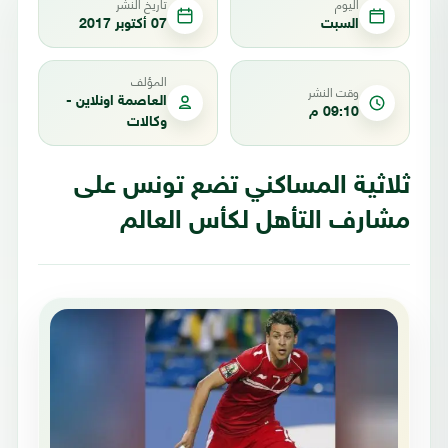
اليوم
تاريخ النشر
السبت
07 أكتوبر 2017
المؤلف
وقت النشر
العاصمة اونلاين -
09:10 م
وكالات
ثلاثية المساكني تضع تونس على
مشارف التأهل لكأس العالم