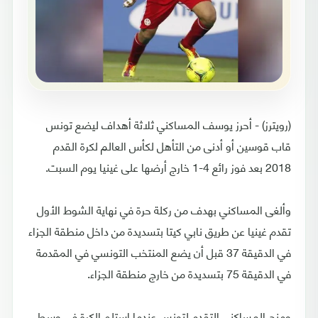
(رويترز) - أحرز يوسف المساكني ثلاثة أهداف ليضع تونس
قاب قوسين أو أدنى من التأهل لكأس العالم لكرة القدم
2018 بعد فوز رائع 4-1 خارج أرضها على غينيا يوم السبت.
وألغى المساكني بهدف من ركلة حرة في نهاية الشوط الأول
تقدم غينيا عن طريق نابي كيتا بتسديدة من داخل منطقة الجزاء
في الدقيقة 37 قبل أن يضع المنتخب التونسي في المقدمة
في الدقيقة 75 بتسديدة من خارج منطقة الجزاء.
ومنح المساكني التقدم لتونس عندما استلم الكرة في وسط