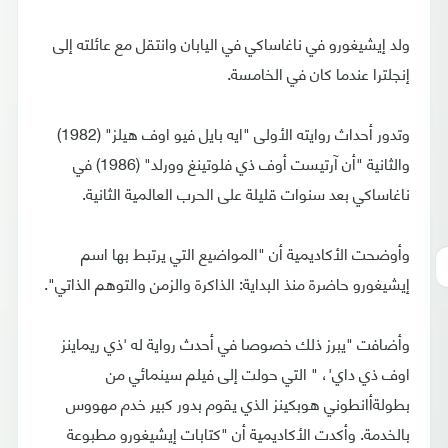
ولد إيشيغورو في ناغاساكي في اليابان وانتقل مع عائلته إلى
إنجلترا عندما كان في الخامسة.
وتدور أحداث روايته الأولى "ايه بايل فيو اوف هيلز" (1982)
والثانية "أن آرتيست أوف ذي فلوتينغ وورلد" (1986) في
ناغاساكي بعد سنوات قليلة على الحرب العالمية الثانية.
وأوضحت الأكاديمية أن "المواضيع التي يرتبط بها اسم
إيشيغورو حاضرة منذ البداية: الذاكرة والزمن والتوهم الذاتي".
وأضافت "يبرز ذلك خصوصا في أحدث رواية له 'ذي ريماينز
اوف ذي داي'، " التي حولت إلى فيلم سينمائي من
بطولةأانطوني هوبكينز الذي يقوم بدور كبير خدم مهووس
بالخدمة. وأكدت الأكاديمية أن "كتابات إيشيغورو مطبوعة