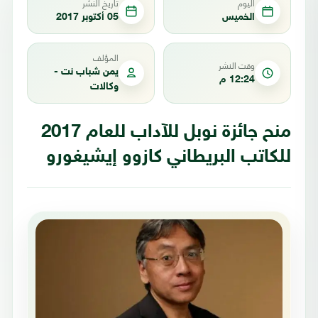
اليوم
تاريخ النشر
الخميس
05 أكتوبر 2017
المؤلف
وقت النشر
يمن شباب نت -
12:24 م
وكالات
منح جائزة نوبل للآداب للعام 2017
للكاتب البريطاني كازوو إيشيغورو