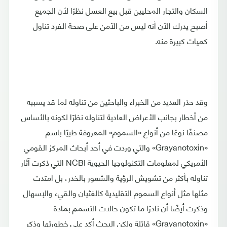
السكان والتجار المحليين قبل بيع العسل نظرًا لأن الجميع
أصبح يدرك الآن أنه ليس من الآمن على صحة الفرد تناول
كميات كبيرة منه.
وقد حذر العديد من الخبراء والباحثين من تناوله لما قد يسببه
من أخطار بجانب الأعراض العادية لتناوله نظرًا لكونه بالأساس
مصنفًا نوعًا من أنواع «السموم» المعروفة طبيًا باسم
«Grayanotoxin» والتي وردت في أحد أبحاث المركز القومي
الأمريكي لمعلومات التكنولوجيا الحيوية NCBI التي ذكرت آثار
تناوله بأكثر من تشويش الرؤية والشعور بالخدر، بل امتدت
مثلها مثل أنواع السموم التقليدية كالغثيان والقيء والإسهال
وذكرت أيضًا أن نادرًا ما تكون حالات التسمم بمادة
«Grayanotoxin» قاتلة ولكن البحث أكد على خطورتها وذكر