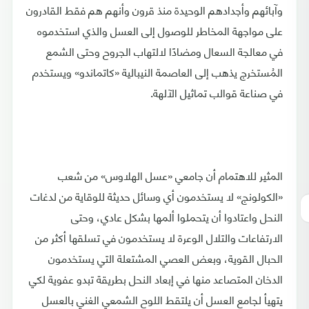
وآبائهم وأجدادهم الوحيدة منذ قرون وأنهم هم فقط القادرون
على مواجهة المخاطر للوصول إلى العسل والذي استخدموه
في معالجة السعال ومضادًا لالتهاب الجروح وحتى الشمع
المُستخرج يذهب إلى العاصمة النيبالية «كاتماندو» ويستخدم
في صناعة قوالب تماثيل الآلهة.
المثير للاهتمام أن جامعي «عسل الهلاوس» من شعب
«الكولونج» لا يستخدمون أي وسائل حديثة للوقاية من لدغات
النحل واعتادوا أن يتحملوا ألمها بشكل عادي، وحتى
الارتفاعات والتلال الوعرة لا يستخدمون في تسلقها أكثر من
الحبال القوية، وبعض العصي المشتعلة التي يستخدمون
الدخان المتصاعد منها في إبعاد النحل بطريقة تبدو عفوية لكي
يتهيأ لجامع العسل أن يلتقط اللوح الشمعي الغني بالعسل