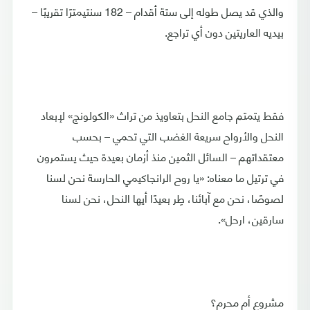
والذي قد يصل طوله إلى ستة أقدام – 182 سنتيمترًا تقريبًا –
بيديه العاريتين دون أي تراجع.
فقط يتمتم جامع النحل بتعاويذ من تراث «الكولونج» لإبعاد
النحل والأرواح سريعة الغضب التي تحمي – بحسب
معتقداتهم – السائل الثمين منذ أزمان بعيدة حيث يستمرون
في ترتيل ما معناه: «يا روح الرانجاكيمي الحارسة نحن لسنا
لصوصًا، نحن مع آبائنا، طِر بعيدًا أيها النحل، نحن لسنا
سارقين، ارحل».
مشروع أم محرم؟