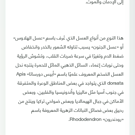
إلى الإدمان والموت.
هذا النوع من أنواع العسل الذي عُرف باسم «عسل الهلاوس»
أو «عسل الجنون» يسبب تناوله الشعور بالخدر وانخفاض
ضغط الدم وتغيرًا في سرعة ضربات القلب، وتشوش الرؤية
وحتى نوبات إغماء، السائل الذهبي المائل للحمرة ينتجه نحل
العسل الضخم المعروف علميًا باسم «أبيس دورساتا» Apis
dorsata الذي يتواجد في بعض المناطق الوعرة والمتفرقة
في جنوب آسيا مثل ماليزيا وأندونيسيا والفلبين، وبعض
الأماكن في جبال الهيمالايا وبعض ضواحي تركيا وينتج من
رحيق بعض فصائل النباتات الزهرية المعروفة باسم
«رودندرون» Rhododendron.