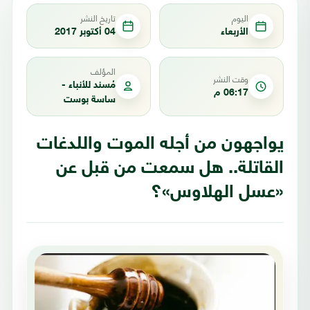
اليوم
تاريخ النشر
الأربعاء
04 أكتوبر 2017
المؤلف
وقت النشر
مُسند للأنباء -
06:17 م
ساسة بوست
يواجهون من أجله الموت واللدغات
القاتلة.. هل سمعت من قبل عن
«عسل الهلاوس»؟