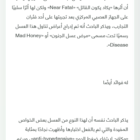
أن أثرها «يكاد يكون القاتل» «Near Fatal» ولكن لها أثرًا سلبيًا
على الجهاز العصبي المركزي بعد تجربتها على أحد فئران
التجارب، ويذكر الباحث أنه تم إدراج أعراض تناول هذا العسل
رسميًا تحت مسمى «مرض عسل الجنون» أو «Mad Honey
Disease».
له فوائد أيضًا
يذكر الباحث نفسه أن لهذا النوع من العسل بعض الخواص
المفيدة والتي تم بالفعل اختبارها وأظهرت نجاحًا بمثابة
«مكافح لارتفاع ضغط الدم» «anti-hypertensive»، وبرغم