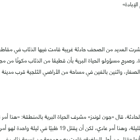
دة. وصرح مسؤولو الحياة البرية بأن قطيعًا من الذئاب مكونًا من م
ادثة، قال «جون لوندز» مشرف الحياة البرية بالمنطقة: «هذا أمر نا
ظبي أو اثنان في الليلة، وهذا أمر عادي، لكن أن يقتل 19 ظبي
بأنها «قتل من أجل الرياضة» قامت به مجموعة من تسعة ذئاب في 