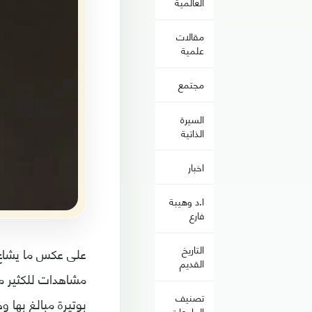
العالمية
مقالات
علمية
مجتمع
السيرة
الذاتية
اخبار
ا.د وهيبة
فارع
التاريخ
على عكس ما يشاع م
القديم
مشاهدات للكثير م
تصنيف
بوتيرة مبالغ بها 
الجامعات