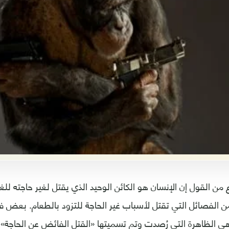
ن القول إن الإنسان هو الكائن الوحيد الذي يقتل لغير حاجته للغ
ن الفصائل التي تقتل لأسباب غير الحاجة للتزود بالطعام. بعض 
وهي الظاهرة التي رُصدت وتم تسميتها «القتل الفائض عن الحاجة»،