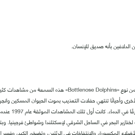
 الدلافين بأنه صديق للإنسان.
اكتسبت الدلافين من نوع «Bottlenose Dolphins» هذه السمعة
خرى وأحيانًا تنتهي حفلات التعذيب بموت الحيوان المسكين وانج
مكسوًا بالجروح غارقً
خنازير البحر في الساحل الشرقي لإسكتلندا وشواطئ فرجينيا. وبت
أضلاع المكسورة، والانتفاخات في الرئتين، وتضخم الكبد، وفسر ال