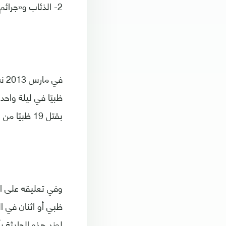
2- الذئاب و«جرائم الإبادة»
ظبيًا في ليلة واح
بقتل 19 ظبيًا من الصغار، واثنين بالغين في مساحة من الأراضي الثلجية قرب مدينة بوندورانت.
وفي تعليقه على الح
لوند هذه الحادثة 