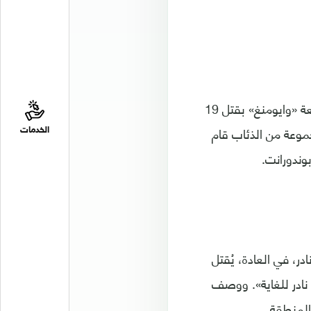
في مارس 2013 نشرت العديد من الصحف حادثة غريبة قامت فيها الذئاب في مقاطعة «وايومنغ» بقتل 19
جموعة من الذئاب قام
الخدمات
در، في العادة، يُقتل
ًا في ليلة واحدة لهو أمر نادر للغاية». ووصف
المنطقة.