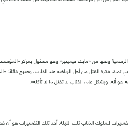
لرسمية وقتها من «مايك خيمينيز» وهو مسئول بمركز «المؤسسة 
نفي تمامًا فكرة القتل من أجل الرياضة عند الذئاب، وصرح قائلًا: «ا
ه هو أنه، وبشكل عام، الذئاب لا تقتل ما لا تأكله».
سيرات لسلوك الذئاب تلك الليلة. أحد تلك التفسيرات هو أن قطي