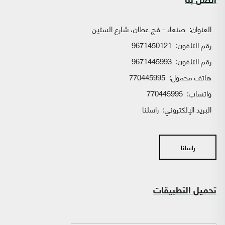
اتصل بنا
العنوان:
صنعاء - فج عطان، شارع الستين
رقم التلفون:
9671450121
رقم التلفون:
9671445993
هاتف محمول:
770445995
واتساب:
770445995
البريد الإلكتروني:
راسلنا
راسلنا
تحميل التطبيقات