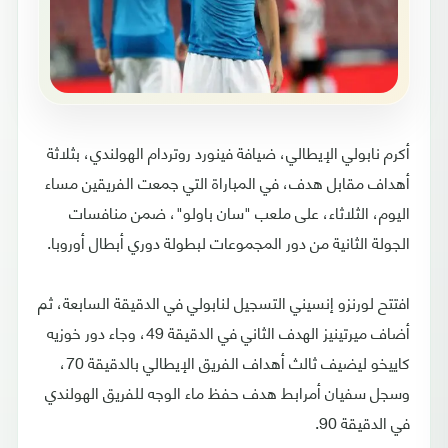
أكرم نابولي الإيطالي، ضيافة فينورد روتردام الهولندي، بثلاثة
أهداف مقابل هدف، في المباراة التي جمعت الفريقين مساء
اليوم، الثلاثاء، على ملعب "سان باولو"، ضمن منافسات
الجولة الثانية من دور المجموعات لبطولة دوري أبطال أوروبا.
افتتح لورنزو إنسيني التسجيل لنابولي في الدقيقة السابعة، ثم
أضاف ميرتينيز الهدف الثاني في الدقيقة 49، وجاء دور خوزيه
كاييخو ليضيف ثالث أهداف الفريق الإيطالي بالدقيقة 70،
وسجل سفيان أمرابط هدف حفظ ماء الوجه للفريق الهولندي
في الدقيقة 90.